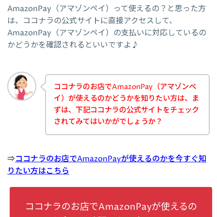
AmazonPay（アマゾンペイ）って使えるの？と思った方
は、ココナラの公式サイトに直接アクセスして、
AmazonPay（アマゾンペイ）の支払いに対応しているの
かどうかを確認されるといいですよ♪
ココナラのお店でAmazonPay（アマゾンペ
イ）が使えるのかどうかを知りたい方は、ま
ずは、下記ココナラの公式サイトをチェック
されてみてはいかがでしょうか？
⇒
ココナラのお店でAmazonPayが使えるのかを今すぐ知
りたい方はこちら
ココナラのお店でAmazonPayが使えるの