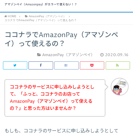
アマゾンペイ（Amazonpay）がエラーで使えない！？
HOME
AmazonPay（アマゾンペイ）
ココナラでAmazonPay（アマゾンペイ）って使えるの？
ココナラでAmazonPay（アマゾンペ
イ）って使えるの？
AmazonPay（アマゾンペイ）
2020.09.16
ココナラのサービスに申し込みしようとし
て、「ふっと、ココナラのお店って
AmazonPay（アマゾンペイ）って使える
の？」と思った方はいませんか？
もしも、ココナラのサービスに申し込みしようとして