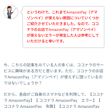
というわけで、これまでAmazonPay（アマ
ゾンペイ）が使えない原因についていくつか
ご紹介させていただきました。なので、ココ
ナラのお店でAmazonPay（アマゾンペイ）
が使えないエラーが発生した人は参考にして
いただけると幸いです。
今、こちらの記事をみている人の多くは、ココナラのサー
ビスに興味がある方だと思います。ただ、ココナラのお店
でAmazonPay（アマゾンペイ）が使えずに困っているの
ではないでしょうか？
だから、各自がご自身のスマホなどを利用して、【ココナ
ラ AmazonPay】【 ココナラ AmazonPay エラー】【
ココナラ AmazonPay 失敗】【ココナラ AmazonPay