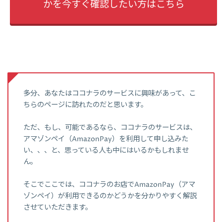
かを今すぐ確認したい方はこちら
多分、あなたはココナラのサービスに興味があって、こ
ちらのページに訪れたのだと思います。
ただ、もし、可能であるなら、ココナラのサービスは、
アマゾンペイ（AmazonPay）を利用して申し込みた
い、、、と、思っている人も中にはいるかもしれませ
ん。
そこでここでは、ココナラのお店でAmazonPay（アマ
ゾンペイ）が利用できるのかどうかを分かりやすく解説
させていただきます。