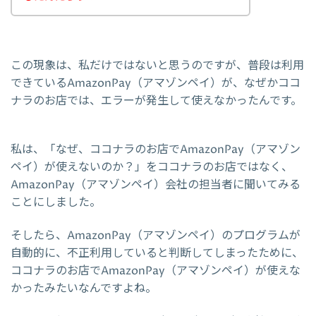
この現象は、私だけではないと思うのですが、普段は利用
できているAmazonPay（アマゾンペイ）が、なぜかココ
ナラのお店では、エラーが発生して使えなかったんです。
私は、「なぜ、ココナラのお店でAmazonPay（アマゾン
ペイ）が使えないのか？」をココナラのお店ではなく、
AmazonPay（アマゾンペイ）会社の担当者に聞いてみる
ことにしました。
そしたら、AmazonPay（アマゾンペイ）のプログラムが
自動的に、不正利用していると判断してしまったために、
ココナラのお店でAmazonPay（アマゾンペイ）が使えな
かったみたいなんですよね。