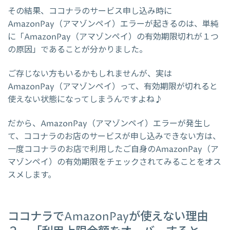
その結果、ココナラのサービス申し込み時に
AmazonPay（アマゾンペイ）エラーが起きるのは、単純
に「AmazonPay（アマゾンペイ）の有効期限切れが１つ
の原因」であることが分かりました。
ご存じない方もいるかもしれませんが、実は
AmazonPay（アマゾンペイ）って、有効期限が切れると
使えない状態になってしまうんですよね♪
だから、AmazonPay（アマゾンペイ）エラーが発生し
て、ココナラのお店のサービスが申し込みできない方は、
一度ココナラのお店で利用したご自身のAmazonPay（ア
マゾンペイ）の有効期限をチェックされてみることをオス
スメします。
ココナラでAmazonPayが使えない理由