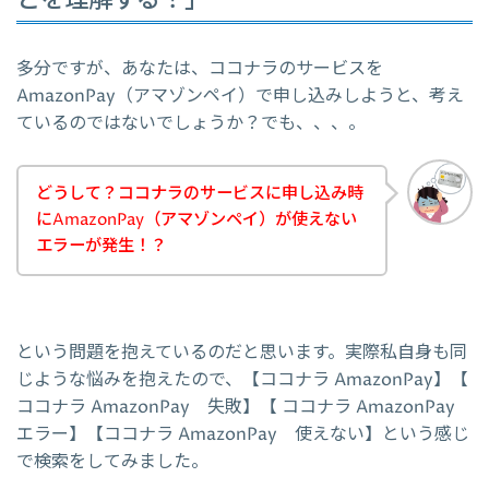
とを理解する！」
多分ですが、あなたは、ココナラのサービスを
AmazonPay（アマゾンペイ）で申し込みしようと、考え
ているのではないでしょうか？でも、、、。
どうして？ココナラのサービスに申し込み時
にAmazonPay（アマゾンペイ）が使えない
エラーが発生！？
という問題を抱えているのだと思います。実際私自身も同
じような悩みを抱えたので、【ココナラ AmazonPay】【
ココナラ AmazonPay 失敗】【 ココナラ AmazonPay
エラー】【ココナラ AmazonPay 使えない】という感じ
で検索をしてみました。