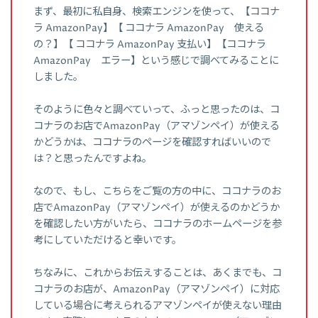
まず、最初に私自身、検索エンジンを使って、【ココナ
ラ AmazonPay】【 ココナラ AmazonPay 使える
の？】【 ココナラ AmazonPay 支払い】【ココナラ
AmazonPay エラー】という感じで調べてみることに
しました。
そのように色々と調べていって、ふっと思ったのは、コ
コナラのお店でAmazonPay（アマゾンペイ）が使える
かどうかは、ココナラのページを確認すればいいので
は？と思ったんですよね。
なので、もし、こちらをご覧の方の中に、ココナラのお
店でAmazonPay（アマゾンペイ）が使えるのかどうか
を確認したい方がいたら、ココナラのホームページを参
考にしていただけると幸いです。
ちなみに、これからお伝えすることは、あくまでも、コ
コナラのお店が、AmazonPay（アマゾンペイ）に対応
している場合に考えられるアマゾンペイが使えない理由