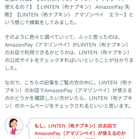
使えるの？】【 LINTEN（布ナプキン） AmazonPay 失
敗】【LINTEN（布ナプキン） アマゾンペイ エラー】と
いう感じで検索をしてみました。
そのように色々と調べていって、ふっと思ったのは、
AmazonPay（アマゾンペイ）がLINTEN（布ナプキン）
のお店で利用できるかどうかは、LINTEN（布ナプキン）
の公式サイトをチェックすればいいということが分かりま
した。
なので、こちらの記事をご覧の方の中に、LINTEN（布ナ
プキン）のお店でAmazonPay（アマゾンペイ）が使える
のかどうかを確認したい方がいたら、LINTEN（布ナプキ
ン）のホームページをチェックされるといいと思います。
もし、LINTEN（布ナプキン）のお店で
AmazonPay（アマゾンペイ）が使えるのか