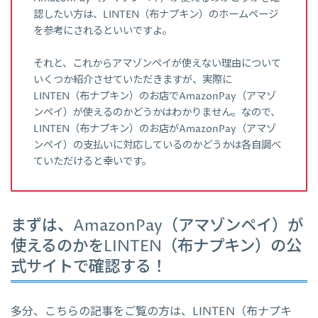
認したい方は、LINTEN（布ナプキン）のホームページ
を参考にされるといいですよ。
それと、これからアマゾンペイが使えない理由について
いくつか紹介させていただきますが、実際に
LINTEN（布ナプキン）のお店でAmazonPay（アマゾ
ンペイ）が使えるのかどうかはわかりません。なので、
LINTEN（布ナプキン）のお店がAmazonPay（アマゾ
ンペイ）の支払いに対応しているのかどうかは各自調べ
ていただけると幸いです。
まずは、AmazonPay（アマゾンペイ）が
使えるのかをLINTEN（布ナプキン）の公
式サイトで確認する！
多分、こちらの記事をご覧の方は、LINTEN（布ナプキ