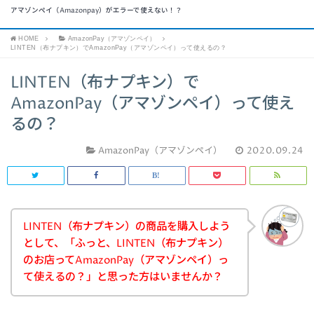
アマゾンペイ（Amazonpay）がエラーで使えない！？
HOME
AmazonPay（アマゾンペイ）
LINTEN（布ナプキン）でAmazonPay（アマゾンペイ）って使えるの？
LINTEN（布ナプキン）で
AmazonPay（アマゾンペイ）って使え
るの？
AmazonPay（アマゾンペイ）
2020.09.24
LINTEN（布ナプキン）の商品を購入しよう
として、「ふっと、LINTEN（布ナプキン）
のお店ってAmazonPay（アマゾンペイ）っ
て使えるの？」と思った方はいませんか？