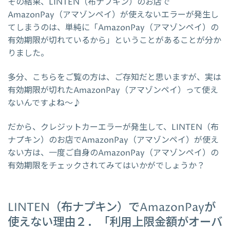
その結果、LINTEN（布ナプキン）のお店で
AmazonPay（アマゾンペイ）が使えないエラーが発生し
てしまうのは、単純に「AmazonPay（アマゾンペイ）の
有効期限が切れているから」ということがあることが分か
りました。
多分、こちらをご覧の方は、ご存知だと思いますが、実は
有効期限が切れたAmazonPay（アマゾンペイ）って使え
ないんですよね～♪
だから、クレジットカーエラーが発生して、LINTEN（布
ナプキン）のお店でAmazonPay（アマゾンペイ）が使え
ない方は、一度ご自身のAmazonPay（アマゾンペイ）の
有効期限をチェックされてみてはいかがでしょうか？
LINTEN（布ナプキン）でAmazonPayが
使えない理由２．「利用上限金額がオーバ