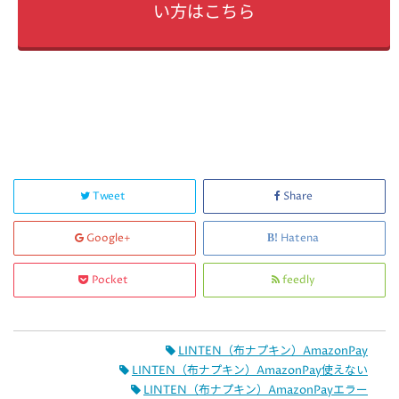
い方はこちら
Tweet
Share
Google+
Hatena
Pocket
feedly
LINTEN（布ナプキン）AmazonPay
LINTEN（布ナプキン）AmazonPay使えない
LINTEN（布ナプキン）AmazonPayエラー