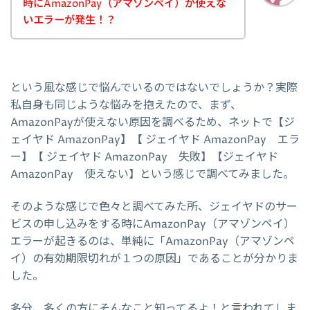
時にAmazonPay（アマゾンペイ）が使えな
いエラーが発生！？
という風な感じで悩んでいるのではないでしょうか？実際
私自身も同じような悩みを抱えたので、まず、
AmazonPayが使えない原因を調べるため、ネットで【ジ
ェイヤド AmazonPay】【 ジェイヤド AmazonPay エラ
ー】【 ジェイヤド AmazonPay 失敗】【ジェイヤド
AmazonPay 使えない】という感じで調べてみました。
そのような感じで色々と調べてみた所、ジェイヤドのサー
ビスの申し込みをする時にAmazonPay（アマゾンペイ）
エラーが起きるのは、単純に「AmazonPay（アマゾンペ
イ）の有効期限切れが１つの原因」であることが分かりま
した。
多分、多くの方にそんなこと知ってるよ！と言われてしま