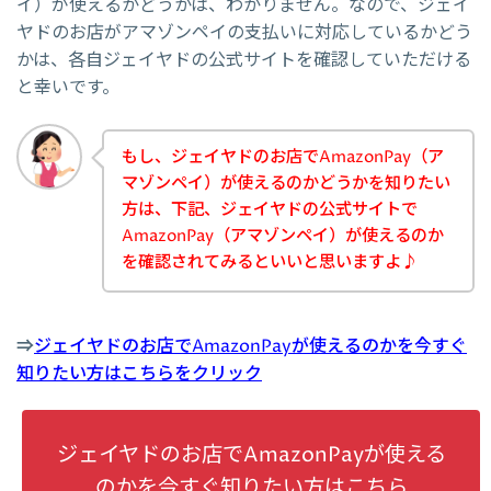
イ）が使えるかどうかは、わかりません。なので、ジェイ
ヤドのお店がアマゾンペイの支払いに対応しているかどう
かは、各自ジェイヤドの公式サイトを確認していただける
と幸いです。
もし、ジェイヤドのお店でAmazonPay（ア
マゾンペイ）が使えるのかどうかを知りたい
方は、下記、ジェイヤドの公式サイトで
AmazonPay（アマゾンペイ）が使えるのか
を確認されてみるといいと思いますよ♪
⇒
ジェイヤドのお店でAmazonPayが使えるのかを今すぐ
知りたい方はこちらをクリック
ジェイヤドのお店でAmazonPayが使える
のかを今すぐ知りたい方はこちら