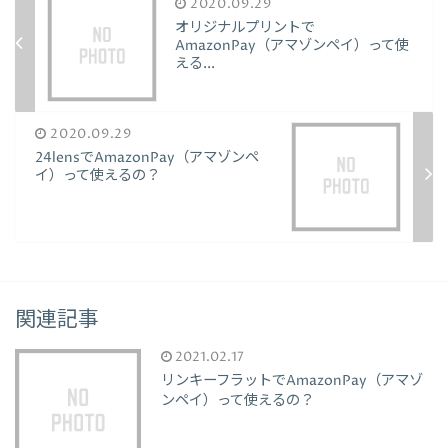
2020.09.29
オリジナルプリントで
AmazonPay（アマゾンペイ）って使
える...
2020.09.29
24lensでAmazonPay（アマゾンペ
イ）って使えるの？
関連記事
2021.02.17
リンキーフラットでAmazonPay（アマゾ
ンペイ）って使えるの？