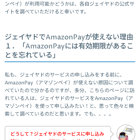
ンペイ）が利用可能かどうかは、各自ジェイヤドの公式サ
イトを調べていただけると幸いです。
ジェイヤドでAmazonPayが使えない理由
１．「AmazonPayには有効期限があるこ
とを忘れている」
私も、ジェイヤドのサービスの申し込みをする前に、
AmazonPay（アマゾンペイ）が使えない原因について調
べていたので分かるのですが、多分、こちらのページに訪
れている人は、ジェイヤドのサービスをAmazonPay（ア
マゾンペイ）を使って申し込みたい！と、思って色々と検
索して調べているのだと思います。でも、、、。
どうして？ジェイヤドのサービスに申し込み