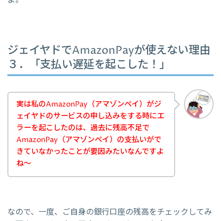
ジェイヤドでAmazonPayが使えない理由
３．「支払い遅延を起こした！」
実は私のAmazonPay（アマゾンペイ）がジ
ェイヤドのサービスの申し込みをする時にエ
ラーを起こしたのは、過去に残高不足で
AmazonPay（アマゾンペイ）の支払いがで
きていなかったことが要因みたいなんですよ
ね～
なので、一度、ご自身の銀行口座の残高をチェックしてみ