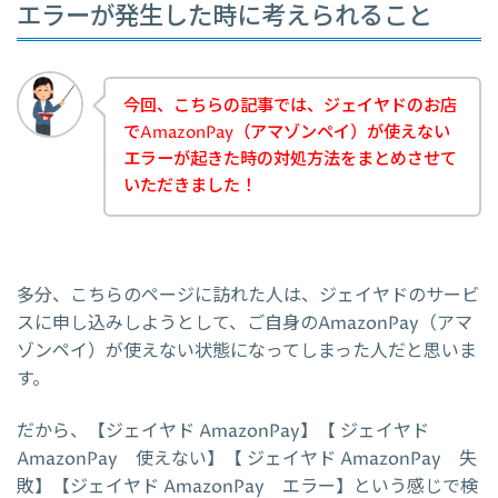
エラーが発生した時に考えられること
今回、こちらの記事では、ジェイヤドのお店
でAmazonPay（アマゾンペイ）が使えない
エラーが起きた時の対処方法をまとめさせて
いただきました！
多分、こちらのページに訪れた人は、ジェイヤドのサービ
スに申し込みしようとして、ご自身のAmazonPay（アマ
ゾンペイ）が使えない状態になってしまった人だと思いま
す。
だから、【ジェイヤド AmazonPay】【 ジェイヤド
AmazonPay 使えない】【 ジェイヤド AmazonPay 失
敗】【ジェイヤド AmazonPay エラー】という感じで検