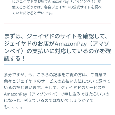
にジェイヤドのお店でAmazonPay（アマゾンペイ）が
使えるかどうかは、各自ジェイヤドの公式サイトを調べ
ていただけると幸いです。
まずは、ジェイヤドのサイトを確認して、
ジェイヤドのお店がAmazonPay（アマゾ
ンペイ）の支払いに対応しているのかを確
認する！
多分ですが、今、こちらの記事をご覧の方は、ご自身で
色々とジェイヤドのサービスの支払い方法について調べて
いるのだと思います。そして、ジェイヤドのサービスを
AmazonPay（アマゾンペイ）で申し込みできたらいいの
にな～と、考えているのではないでしょうか？で
も、、、。