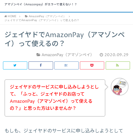
アマゾンペイ（Amazonpay）がエラーで使えない！？
HOME
AmazonPay（アマゾンペイ）
ジェイヤドでAmazonPay（アマゾンペイ）って使えるの？
ジェイヤドでAmazonPay（アマゾンペ
イ）って使えるの？
AmazonPay（アマゾンペイ）
2020.09.29
ジェイヤドのサービスに申し込みしようとし
て、「ふっと、ジェイヤドのお店って
AmazonPay（アマゾンペイ）って使える
の？」と思った方はいませんか？
もしも、ジェイヤドのサービスに申し込みしようとして