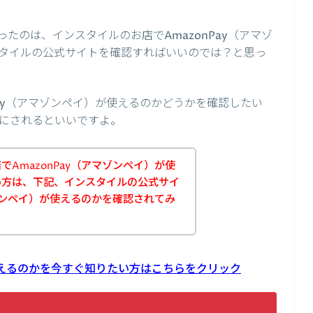
たのは、インスタイルのお店でAmazonPay（アマゾ
タイルの公式サイトを確認すればいいのでは？と思っ
Pay（アマゾンペイ）が使えるのかどうかを確認したい
にされるといいですよ。
AmazonPay（アマゾンペイ）が使
い方は、下記、インスタイルの公式サイ
マゾンペイ）が使えるのかを確認されてみ
が使えるのかを今すぐ知りたい方はこちらをクリック