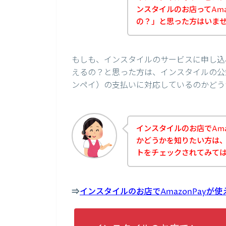
ンスタイルのお店ってAma
の？」と思った方はいま
もしも、インスタイルのサービスに申し込み
えるの？と思った方は、インスタイルの公式
ンペイ）の支払いに対応しているのかどう
インスタイルのお店でAma
かどうかを知りたい方は
トをチェックされてみて
⇒
インスタイルのお店でAmazonPay