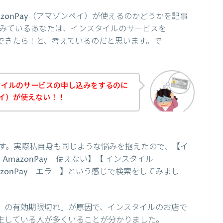
zonPay（アマゾンペイ）が使えるのかどうかを記事
みているあなたは、インスタイルのサービスを
込みできたら！と、考えているのだと思います。で
タイルのサービスの申し込みをするのに
ンペイ）が使えない！！
す。実際私自身も同じような悩みを抱えたので、【イ
ル AmazonPay 使えない】【 インスタイル
mazonPay エラー】という感じで検索をしてみまし
ペイ）の有効期限切れ」が原因で、インスタイルのお店で
が発生している人が多くいることが分かりました。