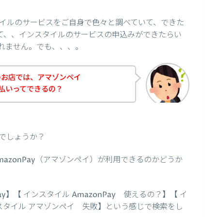
イルのサービスをご自身で色々と調べていて、できた
使って、、インスタイルのサービスの申込みができたらい
れません。でも、、、。
のお店では、アマゾンペイ
お支払いってできるの？
でしょうか？
azonPay（アマゾンペイ）が利用できるのかどうか
y】【 インスタイル AmazonPay 使えるの？】【 イ
スタイル アマゾンペイ 失敗】という感じで検索をし