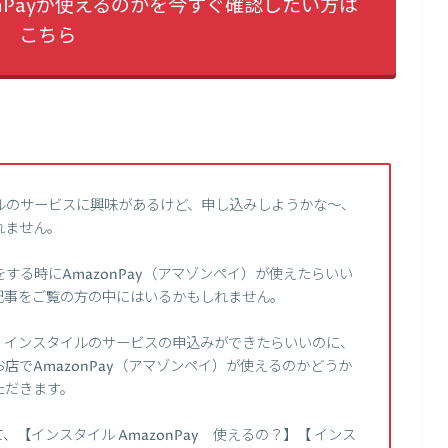
nPayが使えるのかを今すぐ確認したい方は
こちら
ルのサービスに興味があるけど、申し込みしようかな～、
れません。
する時にAmazonPay（アマゾンペイ）が使えたらいい
記事をご覧の方の中にはいるかもしれません。
、インスタイルのサービスの申込みができたらいいのに、
でAmazonPay（アマゾンペイ）が使えるのかどうか
ただきます。
【インスタイル AmazonPay 使えるの？】【 インス