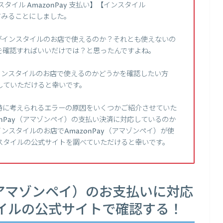
スタイル AmazonPay 支払い】【インスタイル
べてみることにしました。
イ）がインスタイルのお店で使えるのか？それとも使えないの
を確認すればいいだけでは？と思ったんですよね。
がインスタイルのお店で使えるのかどうかを確認したい方
していただけると幸いです。
時に考えられるエラーの原因をいくつかご紹介させていた
onPay（アマゾンペイ）の支払い決済に対応しているのか
スタイルのお店でAmazonPay（アマゾンペイ）が使
スタイルの公式サイトを調べていただけると幸いです。
y（アマゾンペイ）のお支払いに対応
イルの公式サイトで確認する！