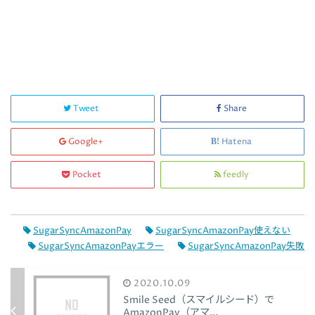
Tweet
Share
Google+
Hatena
Pocket
feedly
SugarSyncAmazonPay
SugarSyncAmazonPay使えない
SugarSyncAmazonPayエラー
SugarSyncAmazonPay失敗
2020.10.09
Smile Seed（スマイルシード）で
AmazonPay（アマ...