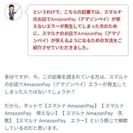
というわけで、こちらの記事では、スマルナ
のお店でAmazonPay（アマゾンペイ）が使
えないエラーが発生してしまった方のため
に、スマルナのお店でAmazonPay（アマゾ
ンペイ）が使えるようになるための方法をご
紹介させていただきました。
多分ですが、今、この記事を読まれている方は、スマルナ
のお店でAmazonPay（アマゾンペイ）エラーが発生して
しまった人ではないでしょうか？
だから、ネットで【スマルナ AmazonPay】【 スマルナ
AmazonPay 使えない】【 スマルナ AmazonPay 失
敗】【スマルナ AmazonPay エラー】という感じで検索
しているのだと思います。