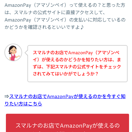
AmazonPay（アマゾンペイ）って使えるの？と思った方
は、スマルナの公式サイトに直接アクセスして、
AmazonPay（アマゾンペイ）の支払いに対応しているの
かどうかを確認されるといいですよ♪
スマルナのお店でAmazonPay（アマゾンペ
イ）が使えるのかどうかを知りたい方は、ま
ずは、下記スマルナの公式サイトをチェック
されてみてはいかがでしょうか？
⇒
スマルナのお店でAmazonPayが使えるのかを今すぐ知
りたい方はこちら
スマルナのお店でAmazonPayが使えるの