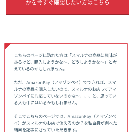
かを今すぐ確認したい方はこちら
こちらのページに訪れた方は「スマルナの商品に興味が
あるけど、購入しようかな～、どうしようかな～」と考
えているのかもしれません。
ただ、AmazonPay（アマゾンペイ）でできれば、スマ
ルナの商品を購入したいので、スマルナのお店ってアマ
ゾンペイに対応していないのかな～、、、と、思ってい
る人も中にはいるかもしれません。
そこでこちらのページでは、AmazonPay（アマゾンペ
イ）がスマルナのお店で使えるのか？を私自身が調べた
結果を記事にさせていただきます。