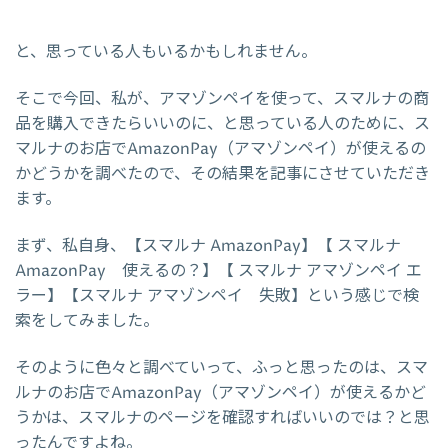
と、思っている人もいるかもしれません。
そこで今回、私が、アマゾンペイを使って、スマルナの商
品を購入できたらいいのに、と思っている人のために、ス
マルナのお店でAmazonPay（アマゾンペイ）が使えるの
かどうかを調べたので、その結果を記事にさせていただき
ます。
まず、私自身、【スマルナ AmazonPay】【 スマルナ
AmazonPay 使えるの？】【 スマルナ アマゾンペイ エ
ラー】【スマルナ アマゾンペイ 失敗】という感じで検
索をしてみました。
そのように色々と調べていって、ふっと思ったのは、スマ
ルナのお店でAmazonPay（アマゾンペイ）が使えるかど
うかは、スマルナのページを確認すればいいのでは？と思
ったんですよね。