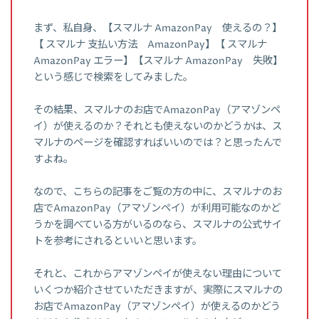
まず、私自身、【スマルナ AmazonPay 使えるの？】
【 スマルナ 支払い方法 AmazonPay】【 スマルナ
AmazonPay エラー】【スマルナ AmazonPay 失敗】
という感じで検索をしてみました。
その結果、スマルナのお店でAmazonPay（アマゾンペ
イ）が使えるのか？それとも使えないのかどうかは、ス
マルナのページを確認すればいいのでは？と思ったんで
すよね。
なので、こちらの記事をご覧の方の中に、スマルナのお
店でAmazonPay（アマゾンペイ）が利用可能なのかど
うかを調べている方がいるのなら、スマルナの公式サイ
トを参考にされるといいと思います。
それと、これからアマゾンペイが使えない理由について
いくつか紹介させていただきますが、実際にスマルナの
お店でAmazonPay（アマゾンペイ）が使えるのかどう