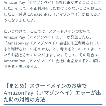
AmazonPay（アマゾンペイ）会社に電話することにしま
した。そして、不正利用をしたわけじゃないことをお伝え
したら、普通にAmazonPay（アマゾンペイ）が使えるよ
うになりましたよ。
というわけで、ここでは、スタードメインのお店で
AmazonPay（アマゾンペイ）エラーが発生したら、
「AmazonPay（アマゾンペイ）会社に不正利用されてい
ると判断されているのかも」と、考えるといいですよ、と
いうお話をさせていただきました。そして、その場合は、
AmazonPay（アマゾンペイ）会社に電話をすると、解決
できると思いますよ。
【まとめ】スタードメインのお店で
AmazonPay（アマゾンペイ）エラーが出
た時の対処の方法