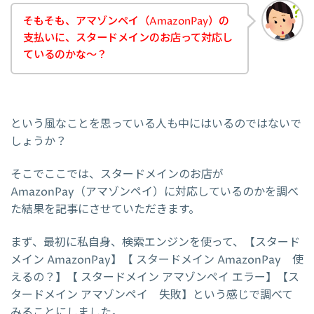
そもそも、アマゾンペイ（AmazonPay）の
支払いに、スタードメインのお店って対応し
ているのかな～？
という風なことを思っている人も中にはいるのではないで
しょうか？
そこでここでは、スタードメインのお店が
AmazonPay（アマゾンペイ）に対応しているのかを調べ
た結果を記事にさせていただきます。
まず、最初に私自身、検索エンジンを使って、【スタード
メイン AmazonPay】【 スタードメイン AmazonPay 使
えるの？】【 スタードメイン アマゾンペイ エラー】【ス
タードメイン アマゾンペイ 失敗】という感じで調べて
みることにしました。