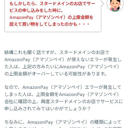
もしかしたら、スタードメインのお店でサー
ビスの申し込みをした時に、
AmazonPay（アマゾンペイ）の上限金額を
超えて買い物をしてしまったのかも・・・
結構これも聞く話ですが、スタードメインのお店で
AmazonPay（アマゾンペイ）が使えないエラーが発生し
た人は、上記の方みたいにAmazonPay（アマゾンペイ）
の上限金額がオーバーしている可能性があります。
なので、AmazonPay（アマゾンペイ）エラーが発生して
しまった人は、上限金額をAmazonPay（アマゾンペイ）
会社に確認の上、再度スタードメインのお店でサービスに
申し込みされてみてはいかがでしょうか？
ちなみに、AmazonPay（アマゾンペイ）の種類によって