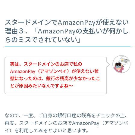
スタードメインでAmazonPayが使えない
理由３．「AmazonPayの支払いが何かし
らのミスでされていない」
実は、スタードメインのお店で私の
AmazonPay（アマゾンペイ）が使えない状
態になったのは、銀行の残高が少なかったこ
とが原因みたいなんですよね～
なので、一度、ご自身の銀行口座の残高をチェックの上、
再度、スタードメインのお店でAmazonPay（アマゾンペ
イ）を利用してみるとよいと思います。