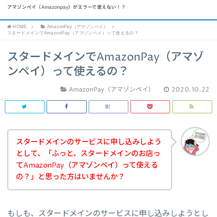
アマゾンペイ（Amazonpay）がエラーで使えない！？
HOME
AmazonPay（アマゾンペイ）
スタードメインでAmazonPay（アマゾンペイ）って使えるの？
スタードメインでAmazonPay（アマゾ
ンペイ）って使えるの？
AmazonPay（アマゾンペイ）
2020.10.22
スタードメインのサービスに申し込みしよう
として、「ふっと、スタードメインのお店っ
てAmazonPay（アマゾンペイ）って使える
の？」と思った方はいませんか？
もしも、スタードメインのサービスに申し込みしようとし