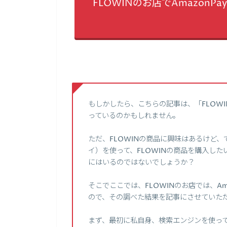
FLOWINのお店でAmazon
もしかしたら、こちらの記事は、「FLOW
っているのかもしれません。
ただ、FLOWINの商品に興味はあるけど、
イ）を使って、FLOWINの商品を購入し
にはいるのではないでしょうか？
そこでここでは、FLOWINのお店では、A
ので、その調べた結果を記事にさせていた
まず、最初に私自身、検索エンジンを使って、【FL