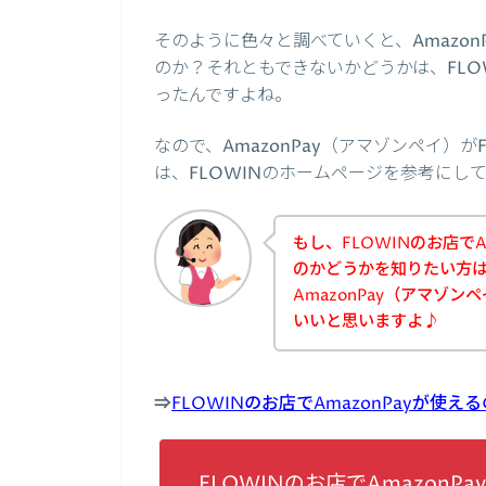
そのように色々と調べていくと、Amazon
のか？それともできないかどうかは、FL
ったんですよね。
なので、AmazonPay（アマゾンペイ）
は、FLOWINのホームページを参考にし
もし、FLOWINのお店でA
のかどうかを知りたい方は
AmazonPay（アマゾ
いいと思いますよ♪
⇒
FLOWINのお店でAmazonPayが
FLOWINのお店でAmazon