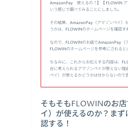
AmazonPay 使えるの？】【 FLOWI
いう感じで調べてみることにしました。
その結果、AmazonPay（アマゾンペイ
うかは、FLOWINのホームページを確認
なので、FLOWINのお店でAmazonP
FLOWINのホームページを参考にされると
ちなみに、これからお伝えする内容は、FLO
合に考えられるアマゾンペイが使えない理由で
ペイ）が使えるかどうかは分からないので
そもそもFLOWINのお店
イ）が使えるのか？まずは
認する！