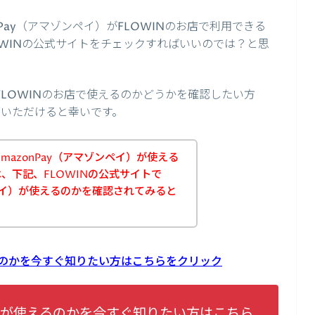
Pay（アマゾンペイ）がFLOWINのお店で利用できる
OWINの公式サイトをチェックすればいいのでは？と思
がFLOWINのお店で使えるのかどうかを確認したい方
ていただけると幸いです。
mazonPay（アマゾンペイ）が使える
、下記、FLOWINの公式サイトで
ンペイ）が使えるのかを確認されてみると
使えるのかを今すぐ知りたい方はこちらをクリック
Payが使えるのかを今すぐ知りたい方はこちら