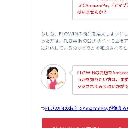
ってAmazonPay（ア
はいませんか？
もしも、FLOWINの商品を購入しようとし
った方は、FLOWINの公式サイトに直接ア
に対応しているのかどうかを確認されると
FLOWINのお店でAmaz
うかを知りたい方は、まず
ックされてみてはいかが
⇒
FLOWINのお店でAmazonPayが