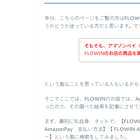
多分、こちらのページをご覧の方はFLOWI
うかどうか迷っている方だと思います。で
そもそも、アマゾンペイ（A
FLOWINのお店の商品
という風なことを思っている人もいるかも
そこでここでは、FLOWINのお店では、A
ったので、その調べた結果を記事にさせて
まず、最初に私自身、ネットで、【FLOWIN 
AmazonPay 支払い方法】【 FLOWIN A
ー】という風に検索をしてみました。