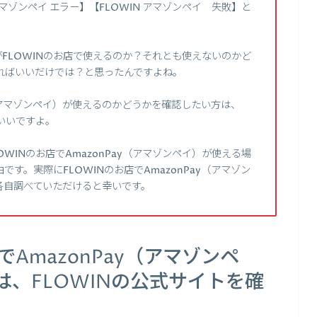
N アマゾンペイ エラー】【FLOWIN アマゾンペイ 失敗】と
）がFLOWINのお店で使えるのか？それとも使えないのかど
すればいいだけでは？と思ったんですよね。
ay（アマゾンペイ）が使えるのかどうかを確認したい方は、
いいですよ。
WINのお店でAmazonPay（アマゾンペイ）が使える場
す。実際にFLOWINのお店でAmazonPay（アマゾン
各自調べていただけると幸いです。
でAmazonPay（アマゾンペ
、FLOWINの公式サイトを確