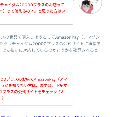
チャイダム20000プラスのお店って
ンペイ）って使えるの？」と思った方はい
スの商品を購入しようとしてAmazonPay（アマゾン
＆クラチャイダム20000プラスの公式サイトに直接ア
ペイ）の支払いに対応しているのかどうかを確認されると
00プラスのお店でAmazonPay（アマ
どうかを知りたい方は、まずは、下記マ
00プラスの公式サイトをチェックされ
か？