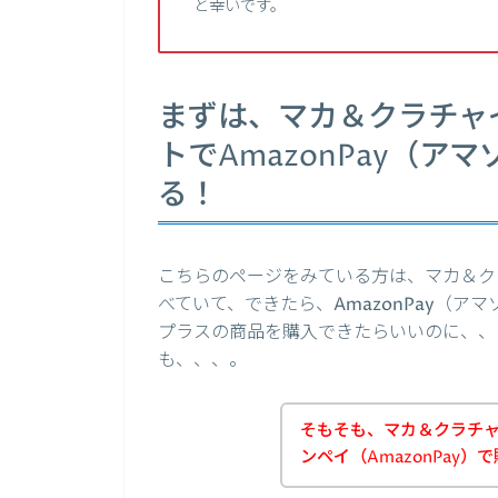
と幸いです。
まずは、マカ＆クラチャイ
トでAmazonPay（
る！
こちらのページをみている方は、マカ＆ク
べていて、できたら、AmazonPay（ア
プラスの商品を購入できたらいいのに、、
も、、、。
そもそも、マカ＆クラチャ
ンペイ（AmazonPay