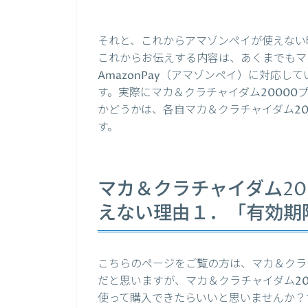
それと、これからアマゾンペイが使えない
これからお伝えする内容は、あくまでもマ
AmazonPay（アマゾンペイ）に対応
す。実際にマカ＆クラチャイダム20000プ
かどうかは、各自マカ＆クラチャイダム2
す。
マカ＆クラチャイダム200
えない理由１．「有効期
こちらのページをご覧の方は、マカ＆クラ
だと思いますが、マカ＆クラチャイダム200
使って購入できたらいいと思いませんか？