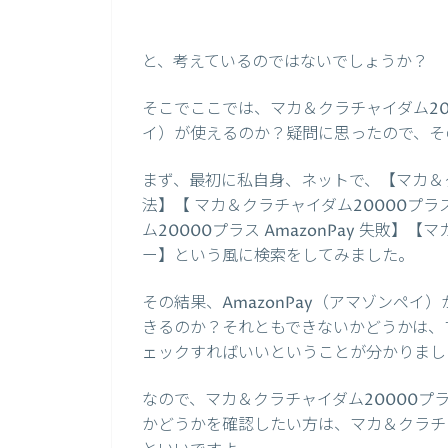
と、考えているのではないでしょうか？
そこでここでは、マカ＆クラチャイダム200
イ）が使えるのか？疑問に思ったので、そ
まず、最初に私自身、ネットで、【マカ＆クラ
法】【 マカ＆クラチャイダム20000プ
ム20000プラス AmazonPay 失敗】
ー】という風に検索をしてみました。
その結果、AmazonPay（アマゾンペイ
きるのか？それともできないかどうかは、
ェックすればいいということが分かりまし
なので、マカ＆クラチャイダム20000プラ
かどうかを確認したい方は、マカ＆クラチ