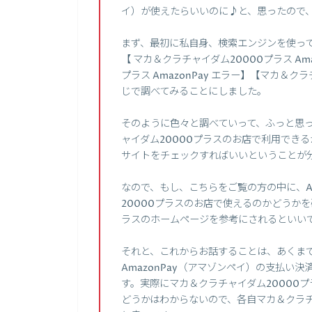
イ）が使えたらいいのに♪と、思ったので
まず、最初に私自身、検索エンジンを使って、【
【 マカ＆クラチャイダム20000プラス Am
プラス AmazonPay エラー】【マカ＆クラ
じで調べてみることにしました。
そのように色々と調べていって、ふっと思った
ャイダム20000プラスのお店で利用できる
サイトをチェックすればいいということが
なので、もし、こちらをご覧の方の中に、Am
20000プラスのお店で使えるのかどうか
ラスのホームページを参考にされるといい
それと、これからお話することは、あくまで
AmazonPay（アマゾンペイ）の支払
す。実際にマカ＆クラチャイダム20000プ
どうかはわからないので、各自マカ＆クラチ