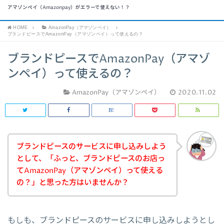
アマゾンペイ（Amazonpay）がエラーで使えない！？
HOME
AmazonPay（アマゾンペイ）
ブランドピースでAmazonPay（アマゾンペイ）って使えるの？
ブランドピースでAmazonPay（アマゾ
ンペイ）って使えるの？
AmazonPay（アマゾンペイ）
2020.11.02
ブランドピースのサービスに申し込みしよう
として、「ふっと、ブランドピースのお店っ
てAmazonPay（アマゾンペイ）って使える
の？」と思った方はいませんか？
もしも、ブランドピースのサービスに申し込みしようとし