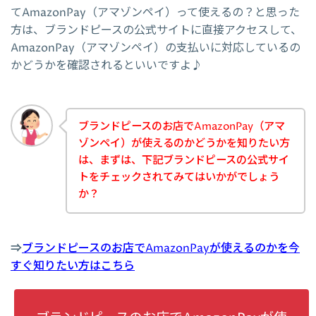
てAmazonPay（アマゾンペイ）って使えるの？と思った
方は、ブランドピースの公式サイトに直接アクセスして、
AmazonPay（アマゾンペイ）の支払いに対応しているの
かどうかを確認されるといいですよ♪
ブランドピースのお店でAmazonPay（アマ
ゾンペイ）が使えるのかどうかを知りたい方
は、まずは、下記ブランドピースの公式サイ
トをチェックされてみてはいかがでしょう
か？
⇒
ブランドピースのお店でAmazonPayが使えるのかを今
すぐ知りたい方はこちら