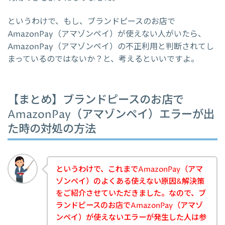
というわけで、もし、ブランドピースのお店で
AmazonPay（アマゾンペイ）が使えない人がいたら、
AmazonPay（アマゾンペイ）の不正利用と判断されてし
まっているのではないか？と、考えるといいですよ。
【まとめ】ブランドピースのお店で
AmazonPay（アマゾンペイ）エラーが出
た時の対処の方法
というわけで、これまでAmazonPay（アマ
ゾンペイ）のよくある使えない原因&解決策
をご紹介させていただきました。なので、ブ
ランドピースのお店でAmazonPay（アマゾ
ンペイ）が使えないエラーが発生した人は参