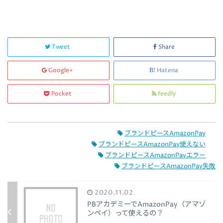
Tweet
Share
Google+
Hatena
Pocket
feedly
ブランドピースAmazonPay
ブランドピースAmazonPay使えない
ブランドピースAmazonPayエラー
ブランドピースAmazonPay失敗
2020.11.02
PBアカデミーでAmazonPay（アマゾ
ンペイ）って使えるの？