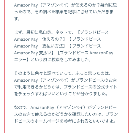
AmazonPay（アマゾンペイ）が使えるのか？疑問に思
ったので、その調べた結果を記事にさせていただきま
す。
まず、最初に私自身、ネットで、【ブランドピース
AmazonPay 使えるの？】【 ブランドピース
AmazonPay 支払い方法】【 ブランドピース
AmazonPay 支払い】【ブランドピース AmazonPay
エラー】という風に検索をしてみました。
そのように色々と調べていって、ふっと思ったのは、
AmazonPay（アマゾンペイ）がブランドピースのお店
で利用できるかどうかは、ブランドピースの公式サイト
をチェックすればいいということが分かりました。
なので、AmazonPay（アマゾンペイ）がブランドピー
スのお店で使えるのかどうかを確認したい方は、ブラン
ドピースのホームページを参考にされるといいですよ。