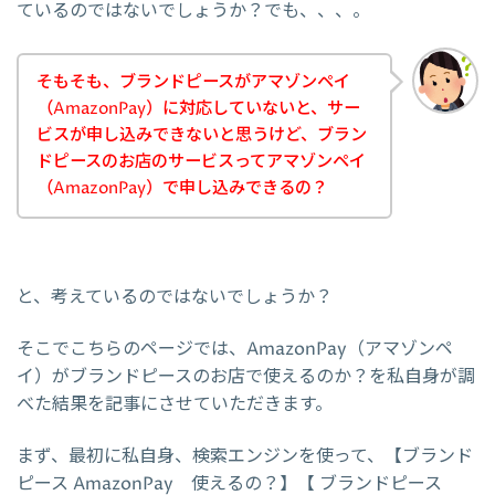
ているのではないでしょうか？でも、、、。
そもそも、ブランドピースがアマゾンペイ
（AmazonPay）に対応していないと、サー
ビスが申し込みできないと思うけど、ブラン
ドピースのお店のサービスってアマゾンペイ
（AmazonPay）で申し込みできるの？
と、考えているのではないでしょうか？
そこでこちらのページでは、AmazonPay（アマゾンペ
イ）がブランドピースのお店で使えるのか？を私自身が調
べた結果を記事にさせていただきます。
まず、最初に私自身、検索エンジンを使って、【ブランド
ピース AmazonPay 使えるの？】【 ブランドピース