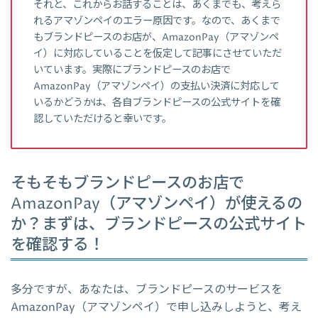
それと、これからお話することは、あくまでも、考えら
れるアマゾンペイのエラー原因です。なので、あくまで
もブランドピースのお店が、AmazonPay（アマゾンペ
イ）に対応していることを仮定して記事にさせていただ
いています。実際にブランドピースのお店で
AmazonPay（アマゾンペイ）の支払い決済に対応して
いるかどうかは、各自ブランドピースの公式サイトを確
認していただけると幸いです。
そもそもブランドピースのお店で
AmazonPay（アマゾンペイ）が使えるの
か？まずは、ブランドピースの公式サイト
を確認する！
多分ですが、あなたは、ブランドピースのサービスを
AmazonPay（アマゾンペイ）で申し込みしようと、考え