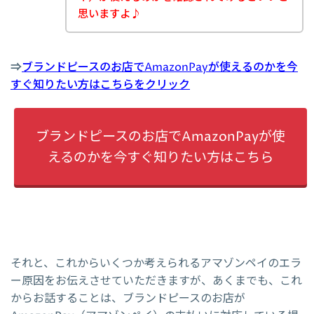
思いますよ♪
⇒
ブランドピースのお店でAmazonPayが使えるのかを今
すぐ知りたい方はこちらをクリック
ブランドピースのお店でAmazonPayが使
えるのかを今すぐ知りたい方はこちら
それと、これからいくつか考えられるアマゾンペイのエラ
ー原因をお伝えさせていただきますが、あくまでも、これ
からお話することは、ブランドピースのお店が