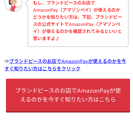
もし、ブランドピースのお店で
AmazonPay（アマゾンペイ）が使えるのか
どうかを知りたい方は、下記、ブランドピー
スの公式サイトでAmazonPay（アマゾンペ
イ）が使えるのかを確認されてみるといいと
思いますよ♪
⇒
ブランドピースのお店でAmazonPayが使えるのかを今
すぐ知りたい方はこちらをクリック
ブランドピースのお店でAmazonPayが使
えるのかを今すぐ知りたい方はこちら