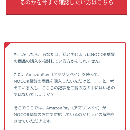
るのかを今すぐ確認したい方はこちら
もしかしたら、あなたは、私と同じようにNOCOR葉酸
の商品の購入を検討している方かもしれません。
ただ、AmazonPay（アマゾンペイ）を使って、
NOCOR葉酸の商品を購入したいんだけど、、、と、考
えている人も、こちらの記事をご覧の方の中にはいるの
ではないでしょうか？
そこでここでは、AmazonPay（アマゾンペイ）が
NOCOR葉酸のお店で対応しているのかどうかの解説を
させていただきます。