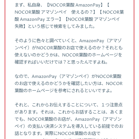
まず、私自身、【NOCOR葉酸 AmazonPay】【
NOCOR葉酸 アマゾンペイ 使えるの？】【 NOCOR葉
酸 AmazonPay エラー】【NOCOR葉酸 アマゾンペイ
失敗】という感じで検索をしてみました。
そのように色々と調べていくと、AmazonPay（アマゾ
ンペイ）がNOCOR葉酸のお店で使えるのか？それとも
使えないのかどうかは、NOCOR葉酸のホームページを
確認すればいいだけでは？と思ったんですよね。
なので、AmazonPay（アマゾンペイ）がNOCOR葉酸
のお店で使えるのかどうかを確認したい方は、NOCOR
葉酸のホームページを参考にされるといいですよ。
それと、これからお伝えすることについて、１つ注意点
があります。それは、これからお話することは、あくま
でも、NOCOR葉酸のお店が、AmazonPay（アマゾン
ペイ）の支払い決済システムを導入している前提でのお
話となります。実際にNOCOR葉酸のお店で