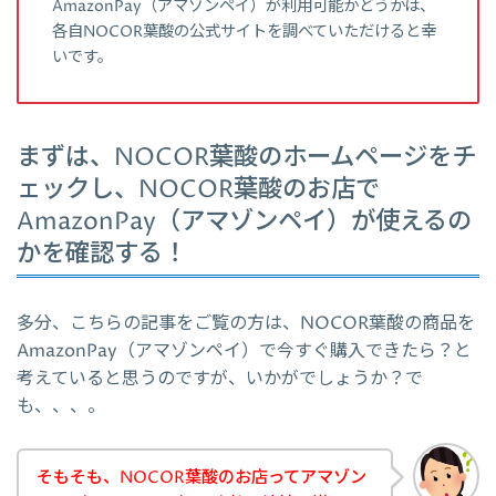
AmazonPay（アマゾンペイ）が利用可能かどうかは、
各自NOCOR葉酸の公式サイトを調べていただけると幸
いです。
まずは、NOCOR葉酸のホームページをチ
ェックし、NOCOR葉酸のお店で
AmazonPay（アマゾンペイ）が使えるの
かを確認する！
多分、こちらの記事をご覧の方は、NOCOR葉酸の商品を
AmazonPay（アマゾンペイ）で今すぐ購入できたら？と
考えていると思うのですが、いかがでしょうか？で
も、、、。
そもそも、NOCOR葉酸のお店ってアマゾン