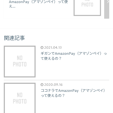
AmazonPay（アマゾンペイ）って使
え...
関連記事
2021.04.13
ギガンでAmazonPay（アマゾンペイ）っ
て使えるの？
2020.09.16
ココナラでAmazonPay（アマゾンペイ）
って使えるの？