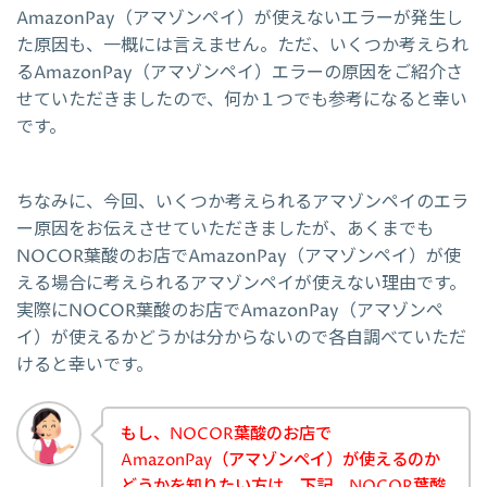
AmazonPay（アマゾンペイ）が使えないエラーが発生し
た原因も、一概には言えません。ただ、いくつか考えられ
るAmazonPay（アマゾンペイ）エラーの原因をご紹介さ
せていただきましたので、何か１つでも参考になると幸い
です。
ちなみに、今回、いくつか考えられるアマゾンペイのエラ
ー原因をお伝えさせていただきましたが、あくまでも
NOCOR葉酸のお店でAmazonPay（アマゾンペイ）が使
える場合に考えられるアマゾンペイが使えない理由です。
実際にNOCOR葉酸のお店でAmazonPay（アマゾンペ
イ）が使えるかどうかは分からないので各自調べていただ
けると幸いです。
もし、NOCOR葉酸のお店で
AmazonPay（アマゾンペイ）が使えるのか
どうかを知りたい方は、下記、NOCOR葉酸