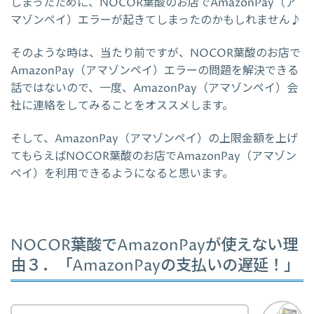
しまったために、NOCOR葉酸のお店でAmazonPay（ア
マゾンペイ）エラーが起きてしまったのかもしれません♪
そのような時は、当たり前ですが、NOCOR葉酸のお店で
AmazonPay（アマゾンペイ）エラーの問題を解決できる
話ではないので、一度、AmazonPay（アマゾンペイ）会
社に連絡をしてみることをオススメします。
そして、AmazonPay（アマゾンペイ）の上限金額を上げ
てもらえばNOCOR葉酸のお店でAmazonPay（アマゾン
ペイ）を利用できるようになると思います。
NOCOR葉酸でAmazonPayが使えない理
由３．「AmazonPayの支払いの遅延！」