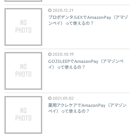
2020.12.21
プロポデンタルEXでAmazonPay（アマゾ
ンペイ）って使えるの？
2020.10.19
GO2SLEEPでAmazonPay（アマゾンペ
イ）って使えるの？
2021.05.02
薬用アクレケアでAmazonPay（アマゾン
ペイ）って使えるの？