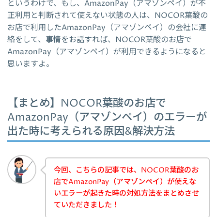
というわけで、もし、AmazonPay（アマゾンペイ）が不
正利用と判断されて使えない状態の人は、NOCOR葉酸の
お店で利用したAmazonPay（アマゾンペイ）の会社に連
絡をして、事情をお話すれば、NOCOR葉酸のお店で
AmazonPay（アマゾンペイ）が利用できるようになると
思いますよ。
【まとめ】NOCOR葉酸のお店で
AmazonPay（アマゾンペイ）のエラーが
出た時に考えられる原因&解決方法
今回、こちらの記事では、NOCOR葉酸のお
店でAmazonPay（アマゾンペイ）が使えな
いエラーが起きた時の対処方法をまとめさせ
ていただきました！