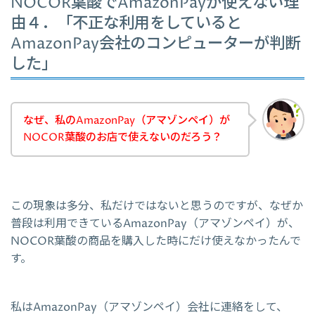
NOCOR葉酸でAmazonPayが使えない理
由４．「不正な利用をしていると
AmazonPay会社のコンピューターが判断
した」
なぜ、私のAmazonPay（アマゾンペイ）が
NOCOR葉酸のお店で使えないのだろう？
この現象は多分、私だけではないと思うのですが、なぜか
普段は利用できているAmazonPay（アマゾンペイ）が、
NOCOR葉酸の商品を購入した時にだけ使えなかったんで
す。
私はAmazonPay（アマゾンペイ）会社に連絡をして、