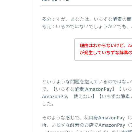
多分ですが、あなたは、いちずな酵素の商品
考えているのではないでしょうか？でも、
理由はわからないけど、Am
が発生していちずな酵素
というような問題を抱えているのではない
で、【いちずな酵素 AmazonPay】【 い
AmazonPay 使えない】【いちずな酵素
した。
そのような感じで、私自身AmazonPa
所、いちずな酵素のお店でAmazonPa