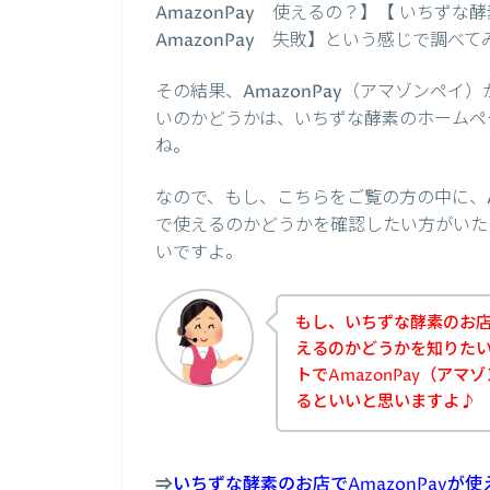
AmazonPay 使えるの？】【 いちずな酵
AmazonPay 失敗】という感じで調べ
その結果、AmazonPay（アマゾンペ
いのかどうかは、いちずな酵素のホームペ
ね。
なので、もし、こちらをご覧の方の中に、A
で使えるのかどうかを確認したい方がいた
いですよ。
もし、いちずな酵素のお店で
えるのかどうかを知りた
トでAmazonPay（ア
るといいと思いますよ♪
⇒
いちずな酵素のお店でAmazonPay