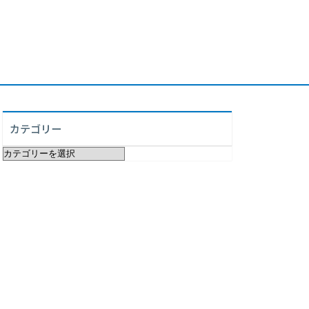
カテゴリー