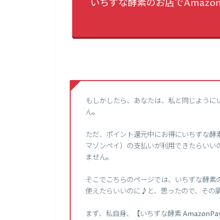
いちずな酵素のお店でAmazo
もしかしたら、あなたは、私と同じように
ん。
ただ、ポイント還元中にお得にいちずな酵素の
マゾンペイ）の支払いが利用できたらいい
ません。
そこでこちらのページでは、いちずな酵素の
使えたらいいのに♪と、思ったので、その
まず、私自身、【いちずな酵素 AmazonP