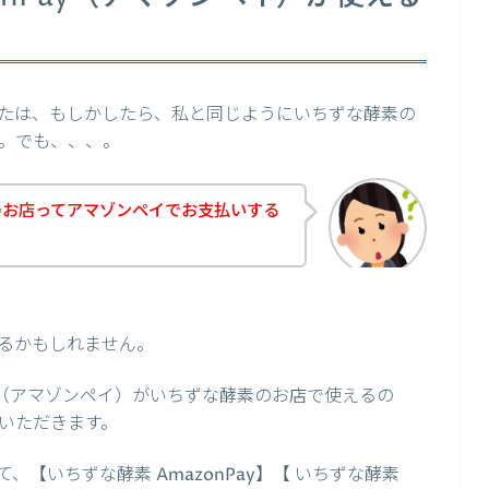
たは、もしかしたら、私と同じようにいちずな酵素の
。でも、、、。
のお店ってアマゾンペイでお支払いする
？
るかもしれません。
ay（アマゾンペイ）がいちずな酵素のお店で使えるの
いただきます。
【いちずな酵素 AmazonPay】【 いちずな酵素