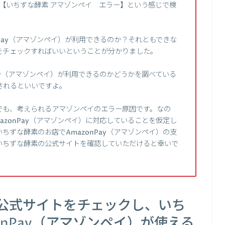
失敗】【いちずな酵素 アマゾンペイ エラー】という感じで検
Pay（アマゾンペイ）が利用できるのか？それともできな
をチェックすればいいということが分かりました。
ay（アマゾンペイ）が利用できるのかどうかを調べている
されるといいですよ。
でも、考えられるアマゾンペイのエラー原因です。なの
zonPay（アマゾンペイ）に対応していることを仮定し
ずな酵素のお店でAmazonPay（アマゾンペイ）の支
いちずな酵素の公式サイトを確認していただけると幸いで
公式サイトをチェックし、いち
onPay（アマゾンペイ）が使える