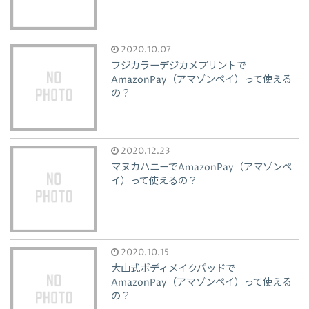
2020.10.07
フジカラーデジカメプリントで
AmazonPay（アマゾンペイ）って使える
の？
2020.12.23
マヌカハニーでAmazonPay（アマゾンペ
イ）って使えるの？
2020.10.15
大山式ボディメイクパッドで
AmazonPay（アマゾンペイ）って使える
の？