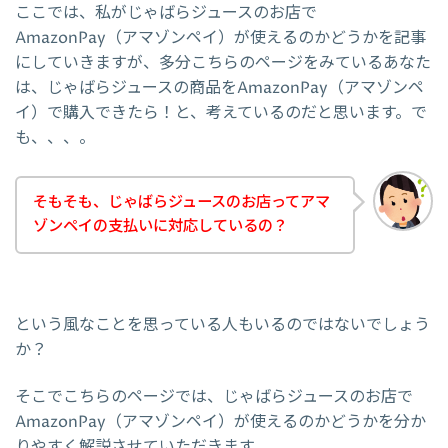
ここでは、私がじゃばらジュースのお店で
AmazonPay（アマゾンペイ）が使えるのかどうかを記事
にしていきますが、多分こちらのページをみているあなた
は、じゃばらジュースの商品をAmazonPay（アマゾンペ
イ）で購入できたら！と、考えているのだと思います。で
も、、、。
そもそも、じゃばらジュースのお店ってアマ
ゾンペイの支払いに対応しているの？
という風なことを思っている人もいるのではないでしょう
か？
そこでこちらのページでは、じゃばらジュースのお店で
AmazonPay（アマゾンペイ）が使えるのかどうかを分か
りやすく解説させていただきます。