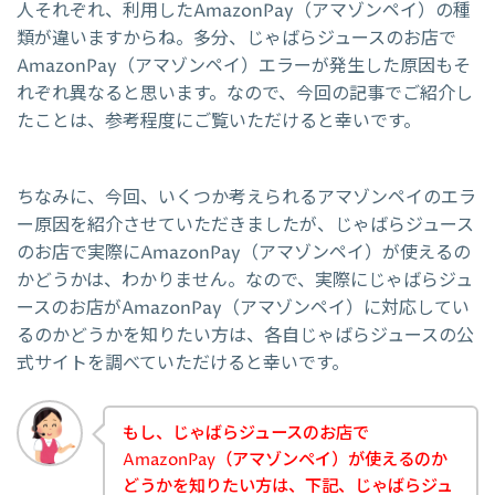
人それぞれ、利用したAmazonPay（アマゾンペイ）の種
類が違いますからね。多分、じゃばらジュースのお店で
AmazonPay（アマゾンペイ）エラーが発生した原因もそ
れぞれ異なると思います。なので、今回の記事でご紹介し
たことは、参考程度にご覧いただけると幸いです。
ちなみに、今回、いくつか考えられるアマゾンペイのエラ
ー原因を紹介させていただきましたが、じゃばらジュース
のお店で実際にAmazonPay（アマゾンペイ）が使えるの
かどうかは、わかりません。なので、実際にじゃばらジュ
ースのお店がAmazonPay（アマゾンペイ）に対応してい
るのかどうかを知りたい方は、各自じゃばらジュースの公
式サイトを調べていただけると幸いです。
もし、じゃばらジュースのお店で
AmazonPay（アマゾンペイ）が使えるのか
どうかを知りたい方は、下記、じゃばらジュ