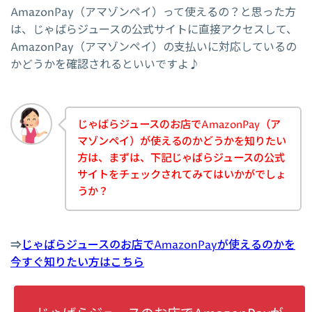
AmazonPay（アマゾンペイ）って使えるの？と思った方
は、じゃばらジュースの公式サイトに直接アクセスして、
AmazonPay（アマゾンペイ）の支払いに対応しているの
かどうかを確認されるといいですよ♪
じゃばらジュースのお店でAmazonPay（ア
マゾンペイ）が使えるのかどうかを知りたい
方は、まずは、下記じゃばらジュースの公式
サイトをチェックされてみてはいかがでしょ
うか？
⇒
じゃばらジュースのお店でAmazonPayが使えるのかを
今すぐ知りたい方はこちら