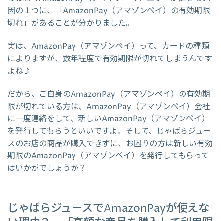
因の１つに、「AmazonPay（アマゾンペイ）の有効期限
切れ」があることが分かりました。
実は、AmazonPay（アマゾンペイ）って、カードの種類
によりますが、数年程度で有効期限が切れてしまうんです
よね♪
だから、ご自身のAmazonPay（アマゾンペイ）の有効期
限が切れている方は、AmazonPay（アマゾンペイ）会社
に一度連絡をして、新しいAmazonPay（アマゾンペイ）
を発行してもらうといいですよ。そして、じゃばらジュー
スのお店の商品が購入できずに、お困りの方は新しい有効
期限のAmazonPay（アマゾンペイ）を発行してもらって
はいかがでしょうか？
じゃばらジュースでAmazonPayが使えな