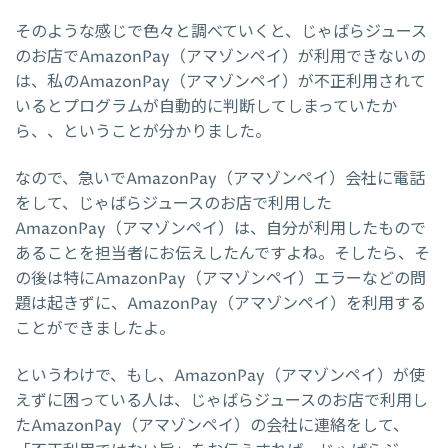
そのような感じで色々と調べていくと、じゃばらジュース
のお店でAmazonPay（アマゾンペイ）が利用できないの
は、私のAmazonPay（アマゾンペイ）が不正利用されて
いるとプログラムが自動的に判断してしまっていたか
ら、、ということが分かりました。
なので、急いでAmazonPay（アマゾンペイ）会社に電話
をして、じゃばらジュースのお店で利用した
AmazonPay（アマゾンペイ）は、自分が利用したもので
あることを担当者にお伝えしたんですよね。そしたら、そ
の後は特にAmazonPay（アマゾンペイ）エラーなどの問
題は起きずに、AmazonPay（アマゾンペイ）を利用する
ことができましたよ。
というわけで、もし、AmazonPay（アマゾンペイ）が使
えずに困っている人は、じゃばらジュースのお店で利用し
たAmazonPay（アマゾンペイ）の会社に連絡をして、