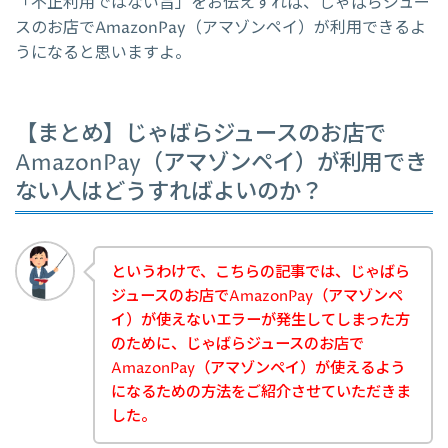
「不正利用ではない旨」をお伝えすれば、じゃばらジュー
スのお店でAmazonPay（アマゾンペイ）が利用できるよ
うになると思いますよ。
【まとめ】じゃばらジュースのお店で
AmazonPay（アマゾンペイ）が利用でき
ない人はどうすればよいのか？
というわけで、こちらの記事では、じゃばら
ジュースのお店でAmazonPay（アマゾンペ
イ）が使えないエラーが発生してしまった方
のために、じゃばらジュースのお店で
AmazonPay（アマゾンペイ）が使えるよう
になるための方法をご紹介させていただきま
した。