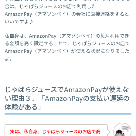
合は、じゃばらジュースのお店で利用した
AmazonPay（アマゾンペイ）の会社に直接連絡をすると
いいですよ♪
私自身は、AmazonPay（アマゾンペイ）の毎月利用でき
る金額を高く設定することで、じゃばらジュースのお店で
AmazonPay（アマゾンペイ）が使える状況になりました
よ。
じゃばらジュースでAmazonPayが使えな
い理由３．「AmazonPayの支払い遅延の
体験がある」
実は、私自身、じゃばらジュースのお店で商