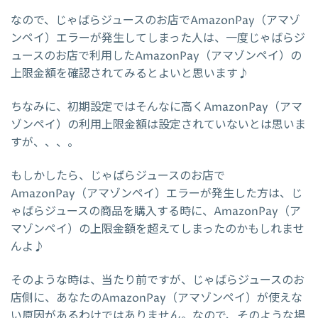
なので、じゃばらジュースのお店でAmazonPay（アマゾ
ンペイ）エラーが発生してしまった人は、一度じゃばらジ
ュースのお店で利用したAmazonPay（アマゾンペイ）の
上限金額を確認されてみるとよいと思います♪
ちなみに、初期設定ではそんなに高くAmazonPay（アマ
ゾンペイ）の利用上限金額は設定されていないとは思いま
すが、、、。
もしかしたら、じゃばらジュースのお店で
AmazonPay（アマゾンペイ）エラーが発生した方は、じ
ゃばらジュースの商品を購入する時に、AmazonPay（ア
マゾンペイ）の上限金額を超えてしまったのかもしれませ
んよ♪
そのような時は、当たり前ですが、じゃばらジュースのお
店側に、あなたのAmazonPay（アマゾンペイ）が使えな
い原因があるわけではありません。なので、そのような場