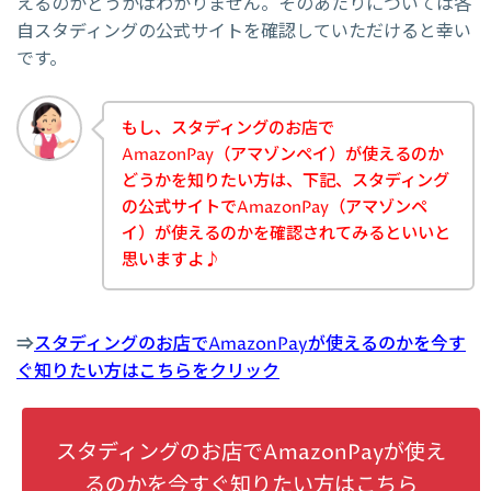
えるのかどうかはわかりません。そのあたりについては各
自スタディングの公式サイトを確認していただけると幸い
です。
もし、スタディングのお店で
AmazonPay（アマゾンペイ）が使えるのか
どうかを知りたい方は、下記、スタディング
の公式サイトでAmazonPay（アマゾンペ
イ）が使えるのかを確認されてみるといいと
思いますよ♪
⇒
スタディングのお店でAmazonPayが使えるのかを今す
ぐ知りたい方はこちらをクリック
スタディングのお店でAmazonPayが使え
るのかを今すぐ知りたい方はこちら