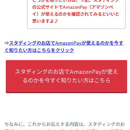
どうかを知りたい方は、下記、スタディング
の公式サイトでAmazonPay（アマゾンペ
イ）が使えるのかを確認されてみるといいと
思いますよ♪
⇒
スタディングのお店でAmazonPayが使えるのかを今す
ぐ知りたい方はこちらをクリック
スタディングのお店でAmazonPayが使え
るのかを今すぐ知りたい方はこちら
ちなみに、これからお伝えする内容は、スタディングのお