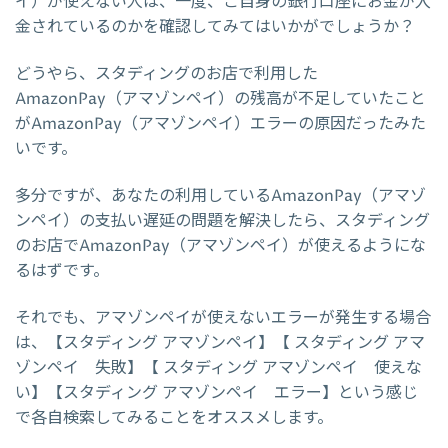
イ）が使えない人は、一度、ご自身の銀行口座にお金が入
金されているのかを確認してみてはいかがでしょうか？
どうやら、スタディングのお店で利用した
AmazonPay（アマゾンペイ）の残高が不足していたこと
がAmazonPay（アマゾンペイ）エラーの原因だったみた
いです。
多分ですが、あなたの利用しているAmazonPay（アマゾ
ンペイ）の支払い遅延の問題を解決したら、スタディング
のお店でAmazonPay（アマゾンペイ）が使えるようにな
るはずです。
それでも、アマゾンペイが使えないエラーが発生する場合
は、【スタディング アマゾンペイ】【 スタディング アマ
ゾンペイ 失敗】【 スタディング アマゾンペイ 使えな
い】【スタディング アマゾンペイ エラー】という感じ
で各自検索してみることをオススメします。