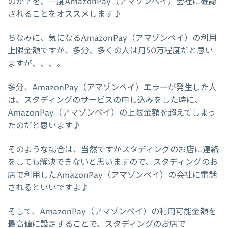
のか？を、一度AmazonPay（アマゾンペイ）会社に確認
されることをオススメします♪
ちなみに、気になるAmazonPay（アマゾンペイ）の利用
上限金額ですが、多分、多くの人は月50万程度だと思い
ますが、、、。
多分、AmazonPay（アマゾンペイ）エラーが発生した人
は、スタディングのサービスの申し込みをした時に、
AmazonPay（アマゾンペイ）の上限金額を超えてしまっ
たのだと思います♪
そのような場合は、当然ですがスタディングのお店に連絡
をしても解決できないと思いますので、スタディングのお
店で利用したAmazonPay（アマゾンペイ）の会社に電話
されるといいですよ♪
そして、AmazonPay（アマゾンペイ）の利用可能金額を
最高値に設定することで、スタディングのお店で