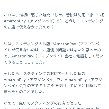
これは、最初に感じた疑問でした。普段は利用できている
AmazonPay（アマゾンペイ）が、どうしてスタディング
のお店で使えなかったのか？
私は、スタディングのお店でAmazonPay（アマゾンペ
イ）が使えないのは、お店側の問題ではないと思ったの
で、AmazonPay（アマゾンペイ）会社に電話をして聞い
てみることにしました。
そしたら、スタディングのお店で利用した私の
AmazonPay（アマゾンペイ）を、AmazonPay（アマゾ
ンペイ）会社の方で勝手に不正使用していると判断してし
まったとのことでした。
なので、急いでスタディングのお店で使った