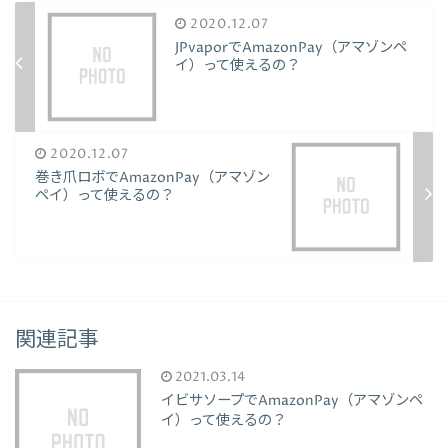
2020.12.07
JPvaporでAmazonPay（アマゾンペ
イ）って使えるの？
2020.12.07
巻き爪ロボでAmazonPay（アマゾン
ペイ）って使えるの？
関連記事
2021.03.14
イビサソープでAmazonPay（アマゾンペ
イ）って使えるの？