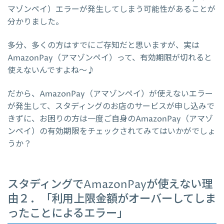
マゾンペイ）エラーが発生してしまう可能性があることが
分かりました。
多分、多くの方はすでにご存知だと思いますが、実は
AmazonPay（アマゾンペイ）って、有効期限が切れると
使えないんですよね～♪
だから、AmazonPay（アマゾンペイ）が使えないエラー
が発生して、スタディングのお店のサービスが申し込みで
きずに、お困りの方は一度ご自身のAmazonPay（アマゾ
ンペイ）の有効期限をチェックされてみてはいかがでしょ
うか？
スタディングでAmazonPayが使えない理
由２．「利用上限金額がオーバーしてしま
ったことによるエラー」