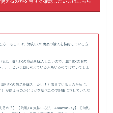
ayが使えるのかを今すぐ確認したい方はこちら
る方、もしくは、海乳EXの商品の購入を検討している方
できれば、海乳EXの商品を購入したいので、海乳EXのお店
～、、、という風に考えている人もいるのではないでしょ
て、海乳EXの商品を購入したい！と考えている人のために、
ンペイ）が使えるのかどうかを調べたので記事にさせていただ
えるの？】【 海乳EX 支払い方法 AmazonPay】【 海乳