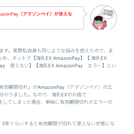
azonPay（アマゾンペイ）が使えな
ます。実際私自身も同じような悩みを抱えたので、ま
め、ネットで【海乳EX AmazonPay】【 海乳EX
nPay 使えない】【海乳EX AmazonPay エラー】とい
効期限切れ」がAmazonPay（アマゾンペイ）のエ
分かりました。なので、海乳EXのお店で
が発生してしまった場合、単純に有効期限切れがエラーの
って、5年ぐらいすると有効期限が切れて使えない状態にな