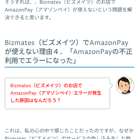
そうすれば、、Bizmates（ビズメイツ）のお店で
AmazonPay（アマゾンペイ）が使えないという問題を解
決できると思います。
Bizmates（ビズメイツ）でAmazonPay
が使えない理由４．「AmazonPayの不正
利用でエラーになった」
Bizmates（ビズメイツ）のお店で
AmazonPay（アマゾンペイ）エラーが発生
した原因はなんだろう？
これは、私の心の中で感じたことだったのですが、なぜか
Bizmates（ビズメイツ）のサービスの申し込みをした時