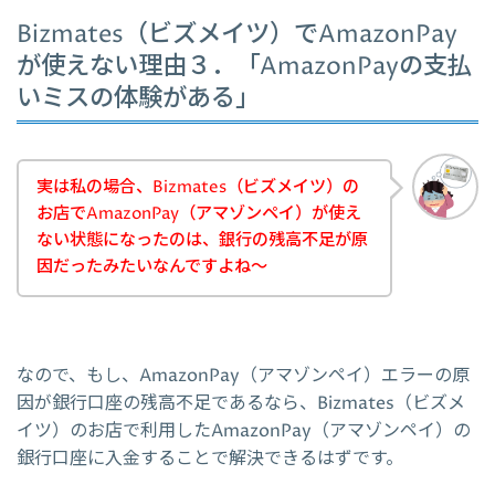
Bizmates（ビズメイツ）でAmazonPay
が使えない理由３．「AmazonPayの支払
いミスの体験がある」
実は私の場合、Bizmates（ビズメイツ）の
お店でAmazonPay（アマゾンペイ）が使え
ない状態になったのは、銀行の残高不足が原
因だったみたいなんですよね～
なので、もし、AmazonPay（アマゾンペイ）エラーの原
因が銀行口座の残高不足であるなら、Bizmates（ビズメ
イツ）のお店で利用したAmazonPay（アマゾンペイ）の
銀行口座に入金することで解決できるはずです。