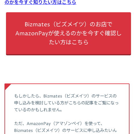
のかを今すぐ知りたい方はこちら
Bizmates（ビズメイツ）のお店で
AmazonPayが使えるのかを今すぐ確認し
たい方はこちら
もしかしたら、Bizmates（ビズメイツ）のサービスの
申し込みを検討している方がこちらの記事をご覧になっ
ているのかもしれません。
ただ、AmazonPay（アマゾンペイ）を使って、
Bizmates（ビズメイツ）のサービスに申し込みたいん