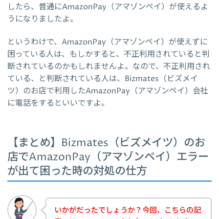
したら、普通にAmazonPay（アマゾンペイ）が使えるよ
うになりましたよ。
というわけで、AmazonPay（アマゾンペイ）が使えずに
困っている人は、もしかすると、不正利用されていると判
断されているのかもしれませんよ。なので、不正利用され
ている、と判断されている人は、Bizmates（ビズメイ
ツ）のお店で利用したAmazonPay（アマゾンペイ）会社
に電話をするといいですよ。
【まとめ】Bizmates（ビズメイツ）のお
店でAmazonPay（アマゾンペイ）エラー
が出て困った時の対処の仕方
いかがだったでしょうか？今回、こちらの記