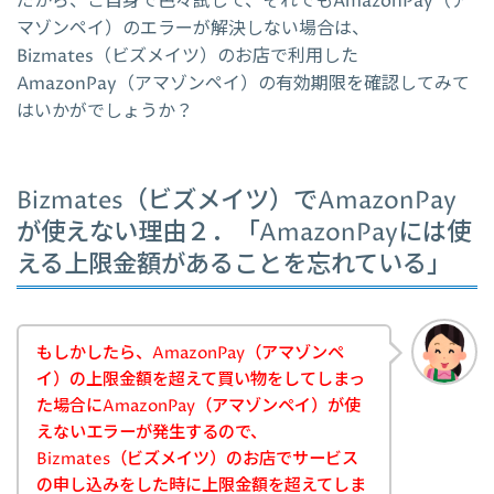
だから、ご自身で色々試して、それでもAmazonPay（ア
マゾンペイ）のエラーが解決しない場合は、
Bizmates（ビズメイツ）のお店で利用した
AmazonPay（アマゾンペイ）の有効期限を確認してみて
はいかがでしょうか？
Bizmates（ビズメイツ）でAmazonPay
が使えない理由２．「AmazonPayには使
える上限金額があることを忘れている」
もしかしたら、AmazonPay（アマゾンペ
イ）の上限金額を超えて買い物をしてしまっ
た場合にAmazonPay（アマゾンペイ）が使
えないエラーが発生するので、
Bizmates（ビズメイツ）のお店でサービス
の申し込みをした時に上限金額を超えてしま