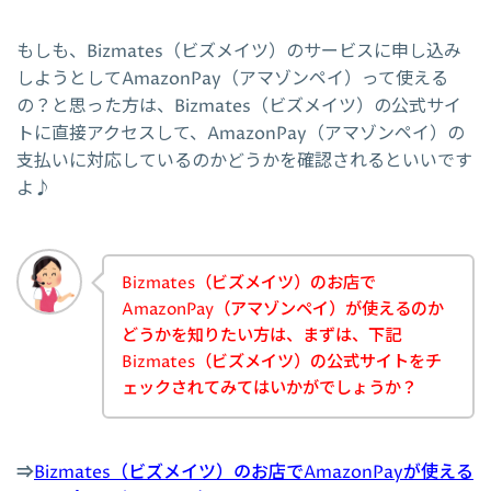
もしも、Bizmates（ビズメイツ）のサービスに申し込み
しようとしてAmazonPay（アマゾンペイ）って使える
の？と思った方は、Bizmates（ビズメイツ）の公式サイ
トに直接アクセスして、AmazonPay（アマゾンペイ）の
支払いに対応しているのかどうかを確認されるといいです
よ♪
Bizmates（ビズメイツ）のお店で
AmazonPay（アマゾンペイ）が使えるのか
どうかを知りたい方は、まずは、下記
Bizmates（ビズメイツ）の公式サイトをチ
ェックされてみてはいかがでしょうか？
⇒
Bizmates（ビズメイツ）のお店でAmazonPayが使える