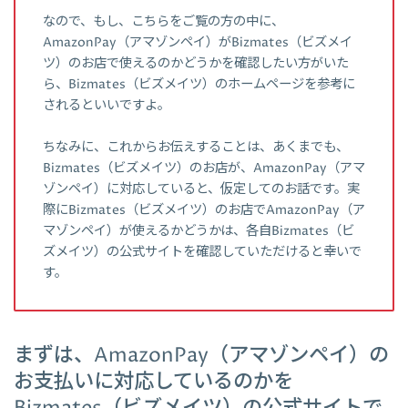
なので、もし、こちらをご覧の方の中に、
AmazonPay（アマゾンペイ）がBizmates（ビズメイ
ツ）のお店で使えるのかどうかを確認したい方がいた
ら、Bizmates（ビズメイツ）のホームページを参考に
されるといいですよ。
ちなみに、これからお伝えすることは、あくまでも、
Bizmates（ビズメイツ）のお店が、AmazonPay（アマ
ゾンペイ）に対応していると、仮定してのお話です。実
際にBizmates（ビズメイツ）のお店でAmazonPay（ア
マゾンペイ）が使えるかどうかは、各自Bizmates（ビ
ズメイツ）の公式サイトを確認していただけると幸いで
す。
まずは、AmazonPay（アマゾンペイ）の
お支払いに対応しているのかを