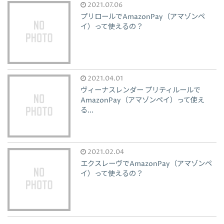
2021.07.06
プリロールでAmazonPay（アマゾンペ
イ）って使えるの？
2021.04.01
ヴィーナスレンダー プリティルールで
AmazonPay（アマゾンペイ）って使え
る...
2021.02.04
エクスレーヴでAmazonPay（アマゾンペ
イ）って使えるの？