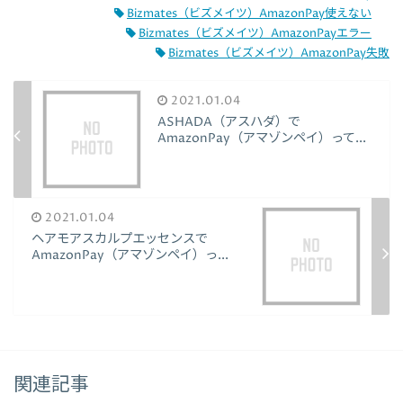
Bizmates（ビズメイツ）AmazonPay使えない
Bizmates（ビズメイツ）AmazonPayエラー
Bizmates（ビズメイツ）AmazonPay失敗
2021.01.04
ASHADA（アスハダ）で
AmazonPay（アマゾンペイ）って...
2021.01.04
ヘアモアスカルプエッセンスで
AmazonPay（アマゾンペイ）っ...
関連記事