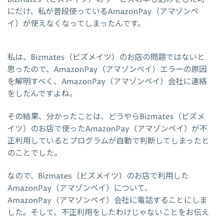
にだけ、私が普段使っているAmazonPay（アマゾンペ
イ）が使えなくなってしまったんです。
私は、Bizmates（ビズメイツ）のお店の問題ではないと
思ったので、AmazonPay（アマゾンペイ）エラーの原因
を解明すべく、AmazonPay（アマゾンペイ）会社に連絡
をしたんですよね。
その結果、分かったことは、どうやらBizmates（ビズメ
イツ）のお店で使ったAmazonPay（アマゾンペイ）が不
正利用しているとプログラムが自動で判断してしまったと
のことでした。
なので、Bizmates（ビズメイツ）のお店で利用した
AmazonPay（アマゾンペイ）について、
AmazonPay（アマゾンペイ）会社に電話することにしま
した。そして、不正利用をしたわけじゃないことをお伝え