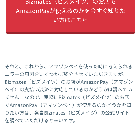
Bizmates（ビズメイツ）のお店で
AmazonPayが使えるのかを今すぐ知りた
い方はこちら
それと、これから、アマゾンペイを使った時に考えられる
エラーの原因をいくつかご紹介させていただきますが、
Bizmates（ビズメイツ）のお店がAmazonPay（アマゾン
ペイ）の支払い決済に対応しているのかどうかは調べてい
ません。なので、実際にBizmates（ビズメイツ）のお店
でAmazonPay（アマゾンペイ）が使えるのかどうかを知
りたい方は、各自Bizmates（ビズメイツ）の公式サイト
を調べていただけると幸いです。