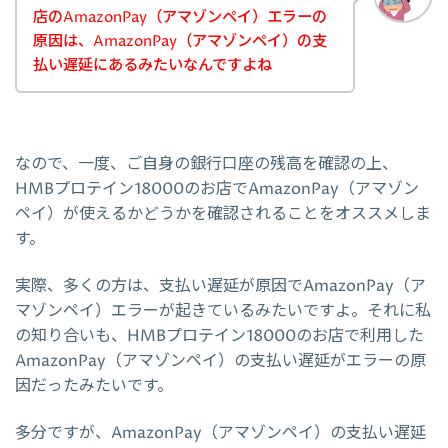
店のAmazonPay（アマゾンペイ）エラーの
原因は、AmazonPay（アマゾンペイ）の支
払い遅延にあるみたいなんですよね
なので、一度、ご自身の銀行口座の残高を確認の上、
HMBプロテイン18000のお店でAmazonPay（アマゾン
ペイ）が使えるかどうかを確認されることをオススメしま
す。
実際、多くの方は、支払い遅延が原因でAmazonPay（ア
マゾンペイ）エラーが起きているみたいですよ。それに私
の知り合いも、HMBプロテイン18000のお店で利用した
AmazonPay（アマゾンペイ）の支払い遅延がエラーの原
因だったみたいです。
多分ですが、AmazonPay（アマゾンペイ）の支払い遅延