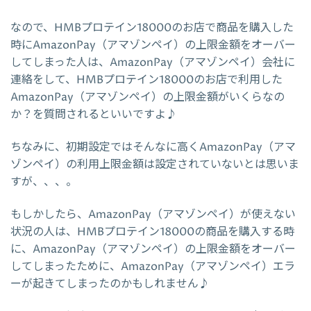
なので、HMBプロテイン18000のお店で商品を購入した
時にAmazonPay（アマゾンペイ）の上限金額をオーバー
してしまった人は、AmazonPay（アマゾンペイ）会社に
連絡をして、HMBプロテイン18000のお店で利用した
AmazonPay（アマゾンペイ）の上限金額がいくらなの
か？を質問されるといいですよ♪
ちなみに、初期設定ではそんなに高くAmazonPay（アマ
ゾンペイ）の利用上限金額は設定されていないとは思いま
すが、、、。
もしかしたら、AmazonPay（アマゾンペイ）が使えない
状況の人は、HMBプロテイン18000の商品を購入する時
に、AmazonPay（アマゾンペイ）の上限金額をオーバー
してしまったために、AmazonPay（アマゾンペイ）エラ
ーが起きてしまったのかもしれません♪