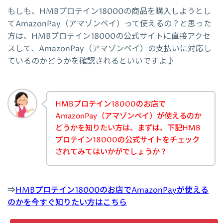
もしも、HMBプロテイン18000の商品を購入しようとし
てAmazonPay（アマゾンペイ）って使えるの？と思った
方は、HMBプロテイン18000の公式サイトに直接アクセ
スして、AmazonPay（アマゾンペイ）の支払いに対応し
ているのかどうかを確認されるといいですよ♪
HMBプロテイン18000のお店で
AmazonPay（アマゾンペイ）が使えるのか
どうかを知りたい方は、まずは、下記HMB
プロテイン18000の公式サイトをチェック
されてみてはいかがでしょうか？
⇒
HMBプロテイン18000のお店でAmazonPayが使える
のかを今すぐ知りたい方はこちら