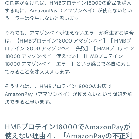
の問題がなければ、HMBプロテイン18000の商品を購入
する時に、AmazonPay（アマゾンペイ）が使えないとい
うエラーは発生しないと思います。
それでも、アマゾンペイが使えないエラーが発生する場合
は、【HMBプロテイン18000 アマゾンペイ】【 HMBプ
ロテイン18000 アマゾンペイ 失敗】【 HMBプロテイン
18000 アマゾンペイ 使えない】【HMBプロテイン
18000 アマゾンペイ エラー】という感じで各自検索し
てみることをオススメします。
そうすれば、、HMBプロテイン18000のお店で
AmazonPay（アマゾンペイ）が使えないという問題を解
決できると思います。
HMBプロテイン18000でAmazonPayが
使えない理由４．「AmazonPayの不正利