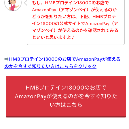
もし、HMBプロテイン18000のお店で
AmazonPay（アマゾンペイ）が使えるのか
どうかを知りたい方は、下記、HMBプロテ
イン18000の公式サイトでAmazonPay（ア
マゾンペイ）が使えるのかを確認されてみる
といいと思いますよ♪
⇒
HMBプロテイン18000のお店でAmazonPayが使える
のかを今すぐ知りたい方はこちらをクリック
HMBプロテイン18000のお店で
AmazonPayが使えるのかを今すぐ知りた
い方はこちら