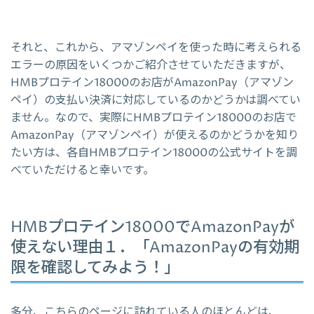
それと、これから、アマゾンペイを使った時に考えられる
エラーの原因をいくつかご紹介させていただきますが、
HMBプロテイン18000のお店がAmazonPay（アマゾン
ペイ）の支払い決済に対応しているのかどうかは調べてい
ません。なので、実際にHMBプロテイン18000のお店で
AmazonPay（アマゾンペイ）が使えるのかどうかを知り
たい方は、各自HMBプロテイン18000の公式サイトを調
べていただけると幸いです。
HMBプロテイン18000でAmazonPayが
使えない理由１．「AmazonPayの有効期
限を確認してみよう！」
多分、こちらのページに訪れている人のほとんどは、