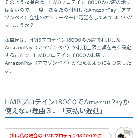
そのような場合は、HMBプロテイン18000のお店の話で
はないので、一度、あなたの利用したAmazonPay（アマ
ゾンペイ）会社のオペレーターに電話をしてみてはいかが
でしょうか？
私自身は、HMBプロテイン18000のお店で利用した、
AmazonPay（アマゾンペイ）の利用上限金額を高く設定
することで、HMBプロテイン18000のお店で
AmazonPay（アマゾンペイ）が使えるようになりました
よ。
HMBプロテイン18000でAmazonPayが
使えない理由３．「支払い遅延」
実は私の場合のHMBプロテイン18000のお