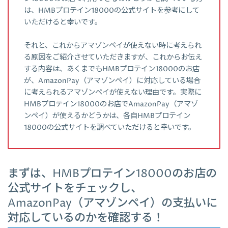
は、HMBプロテイン18000の公式サイトを参考にして
いただけると幸いです。
それと、これからアマゾンペイが使えない時に考えられ
る原因をご紹介させていただきますが、これからお伝え
する内容は、あくまでもHMBプロテイン18000のお店
が、AmazonPay（アマゾンペイ）に対応している場合
に考えられるアマゾンペイが使えない理由です。実際に
HMBプロテイン18000のお店でAmazonPay（アマゾ
ンペイ）が使えるかどうかは、各自HMBプロテイン
18000の公式サイトを調べていただけると幸いです。
まずは、HMBプロテイン18000のお店の
公式サイトをチェックし、
AmazonPay（アマゾンペイ）の支払いに
対応しているのかを確認する！