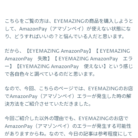
こちらをご覧の方は、EYEMAZINGの商品を購入しようと
して、AmazonPay（アマゾンペイ）が使えない状態にな
り、どうすればいいの？と悩んでいる人だと思います。
だから、【EYEMAZING AmazonPay】【 EYEMAZING
AmazonPay 失敗】【 EYEMAZING AmazonPay エラ
ー】【EYEMAZING AmazonPay 使えない】という感じ
で各自色々と調べているのだと思います。
なので、今回、こちらのページでは、EYEMAZINGのお店
でAmazonPay（アマゾンペイ）エラーが発生した時の解
決方法をご紹介させていただきました。
今回ご紹介した以外の理由でも、EYEMAZINGのお店で
AmazonPay（アマゾンペイ）のエラーが発生する可能性
がありますからね。なので、今日の記事は参考程度にして