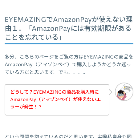
EYEMAZINGでAmazonPayが使えない理
由１．「AmazonPayには有効期限がある
ことを忘れている」
多分、こちらのページをご覧の方はEYEMAZINGの商品を
AmazonPay（アマゾンペイ）で購入しようかどうか迷っ
ている方だと思います。でも、、、。
どうして？EYEMAZINGの商品を購入時に
AmazonPay（アマゾンペイ）が使えないエ
ラーが発生！？
という問題を抱えているのだと思います。実際私自身も同