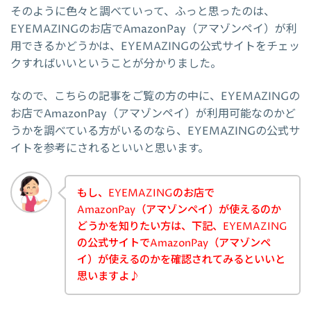
そのように色々と調べていって、ふっと思ったのは、
EYEMAZINGのお店でAmazonPay（アマゾンペイ）が利
用できるかどうかは、EYEMAZINGの公式サイトをチェッ
クすればいいということが分かりました。
なので、こちらの記事をご覧の方の中に、EYEMAZINGの
お店でAmazonPay（アマゾンペイ）が利用可能なのかど
うかを調べている方がいるのなら、EYEMAZINGの公式サ
イトを参考にされるといいと思います。
もし、EYEMAZINGのお店で
AmazonPay（アマゾンペイ）が使えるのか
どうかを知りたい方は、下記、EYEMAZING
の公式サイトでAmazonPay（アマゾンペ
イ）が使えるのかを確認されてみるといいと
思いますよ♪