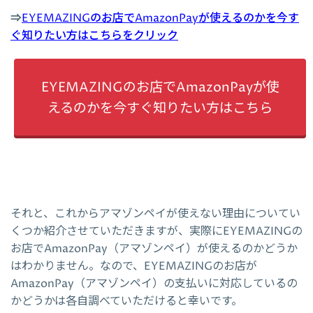
⇒
EYEMAZINGのお店でAmazonPayが使えるのかを今す
ぐ知りたい方はこちらをクリック
EYEMAZINGのお店でAmazonPayが使
えるのかを今すぐ知りたい方はこちら
それと、これからアマゾンペイが使えない理由についてい
くつか紹介させていただきますが、実際にEYEMAZINGの
お店でAmazonPay（アマゾンペイ）が使えるのかどうか
はわかりません。なので、EYEMAZINGのお店が
AmazonPay（アマゾンペイ）の支払いに対応しているの
かどうかは各自調べていただけると幸いです。