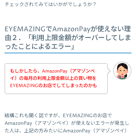
チェックされてみてはいかがでしょうか？
EYEMAZINGでAmazonPayが使えない理
由２．「利用上限金額がオーバーしてしま
ったことによるエラー」
もしかしたら、AmazonPay（アマゾンペ
イ）の毎月の利用上限金額以上の買い物を
EYEMAZINGのお店でしてしまったのかも
結構これも聞く話ですが、EYEMAZINGのお店で
AmazonPay（アマゾンペイ）が使えないエラーが発生し
た人は、上記の方みたいにAmazonPay（アマゾンペイ）