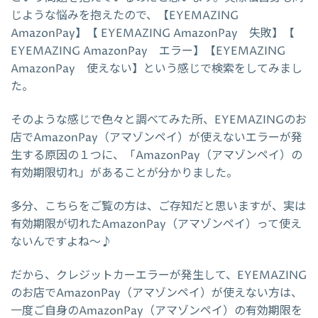
じような悩みを抱えたので、【EYEMAZING
AmazonPay】【 EYEMAZING AmazonPay 失敗】【
EYEMAZING AmazonPay エラー】【EYEMAZING
AmazonPay 使えない】という感じで検索をしてみまし
た。
そのような感じで色々と調べてみた所、EYEMAZINGのお
店でAmazonPay（アマゾンペイ）が使えないエラーが発
生する原因の１つに、「AmazonPay（アマゾンペイ）の
有効期限切れ」があることが分かりました。
多分、こちらをご覧の方は、ご存知だと思いますが、実は
有効期限が切れたAmazonPay（アマゾンペイ）って使え
ないんですよね～♪
だから、クレジットカーエラーが発生して、EYEMAZING
のお店でAmazonPay（アマゾンペイ）が使えない方は、
一度ご自身のAmazonPay（アマゾンペイ）の有効期限を