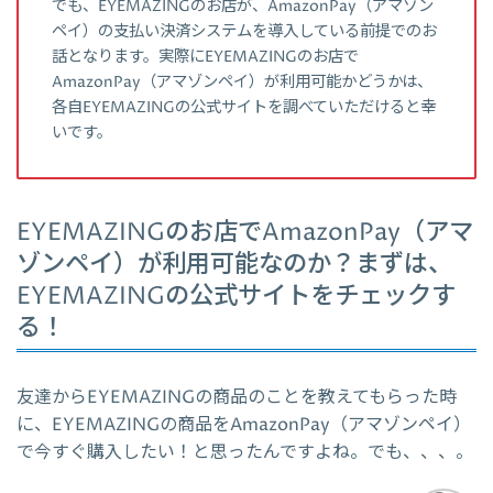
でも、EYEMAZINGのお店が、AmazonPay（アマゾン
ペイ）の支払い決済システムを導入している前提でのお
話となります。実際にEYEMAZINGのお店で
AmazonPay（アマゾンペイ）が利用可能かどうかは、
各自EYEMAZINGの公式サイトを調べていただけると幸
いです。
EYEMAZINGのお店でAmazonPay（アマ
ゾンペイ）が利用可能なのか？まずは、
EYEMAZINGの公式サイトをチェックす
る！
友達からEYEMAZINGの商品のことを教えてもらった時
に、EYEMAZINGの商品をAmazonPay（アマゾンペイ）
で今すぐ購入したい！と思ったんですよね。でも、、、。