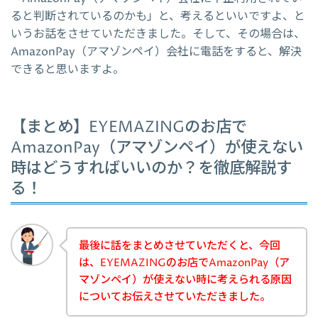
ると判断されているのかも」と、考えるといいですよ、と
いうお話をさせていただきました。そして、その場合は、
AmazonPay（アマゾンペイ）会社に電話をすると、解決
できると思いますよ。
【まとめ】EYEMAZINGのお店で
AmazonPay（アマゾンペイ）が使えない
時はどうすればいいのか？を徹底解説す
る！
最後に話をまとめさせていただくと、今回
は、EYEMAZINGのお店でAmazonPay（ア
マゾンペイ）が使えない時に考えられる原因
についてお伝えさせていただきました。