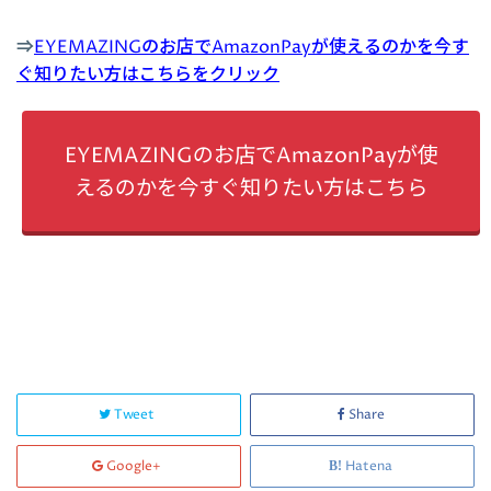
⇒
EYEMAZINGのお店でAmazonPayが使えるのかを今す
ぐ知りたい方はこちらをクリック
EYEMAZINGのお店でAmazonPayが使
えるのかを今すぐ知りたい方はこちら
Tweet
Share
Google+
Hatena