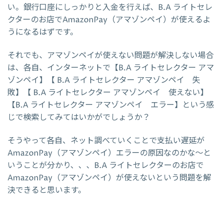
い。銀行口座にしっかりと入金を行えば、B.A ライトセレ
クターのお店でAmazonPay（アマゾンペイ）が使えるよ
うになるはずです。
それでも、アマゾンペイが使えない問題が解決しない場合
は、各自、インターネットで【B.A ライトセレクター アマ
ゾンペイ】【 B.A ライトセレクター アマゾンペイ 失
敗】【 B.A ライトセレクター アマゾンペイ 使えない】
【B.A ライトセレクター アマゾンペイ エラー】という感
じで検索してみてはいかがでしょうか？
そうやって各自、ネット調べていくことで支払い遅延が
AmazonPay（アマゾンペイ）エラーの原因なのかな～と
いうことが分かり、、、B.A ライトセレクターのお店で
AmazonPay（アマゾンペイ）が使えないという問題を解
決できると思います。