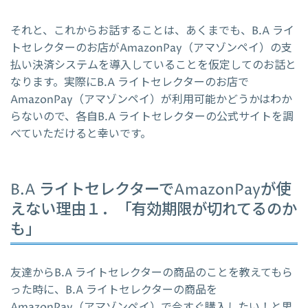
それと、これからお話することは、あくまでも、B.A ライ
トセレクターのお店がAmazonPay（アマゾンペイ）の支
払い決済システムを導入していることを仮定してのお話と
なります。実際にB.A ライトセレクターのお店で
AmazonPay（アマゾンペイ）が利用可能かどうかはわか
らないので、各自B.A ライトセレクターの公式サイトを調
べていただけると幸いです。
B.A ライトセレクターでAmazonPayが使
えない理由１．「有効期限が切れてるのか
も」
友達からB.A ライトセレクターの商品のことを教えてもら
った時に、B.A ライトセレクターの商品を
AmazonPay（アマゾンペイ）で今すぐ購入したい！と思