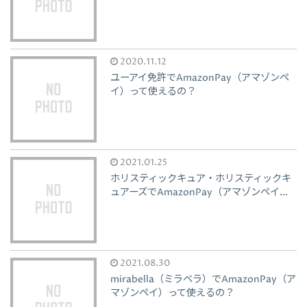
2020.11.12
ユーアイ免許でAmazonPay（アマゾンペ
イ）って使えるの？
2021.01.25
ホリスティックキュア・ホリスティックキ
ュアーズでAmazonPay（アマゾンペイ...
2021.08.30
mirabella（ミラベラ）でAmazonPay（ア
マゾンペイ）って使えるの？