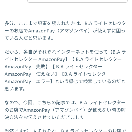
多分、ここまで記事を読まれた方は、B.A ライトセレクタ
ーのお店でAmazonPay（アマゾンペイ）が使えずに困っ
ている人だと思います。
だから、各自がそれぞれインターネットを使って【B.A ラ
イトセレクター AmazonPay】【 B.A ライトセレクター
AmazonPay 失敗】【 B.A ライトセレクター
AmazonPay 使えない】【B.A ライトセレクター
AmazonPay エラー】という感じで検索しているのだと
思います。
なので、今回、こちらの記事では、B.A ライトセレクター
のお店でAmazonPay（アマゾンペイ）が使えない時の解
決方法をお伝えさせていただきました。
当然ですが、人それぞれ、B.A ライトセレクターのお店で