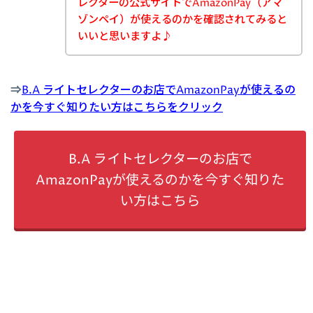
レクターの公式サイトでAmazonPay（アマ
ゾンペイ）が使えるのかを確認されてみると
いいと思いますよ♪
⇒
B.A ライトセレクターのお店でAmazonPayが使えるの
かを今すぐ知りたい方はこちらをクリック
B.A ライトセレクターのお店で
AmazonPayが使えるのかを今すぐ知りた
い方はこちら