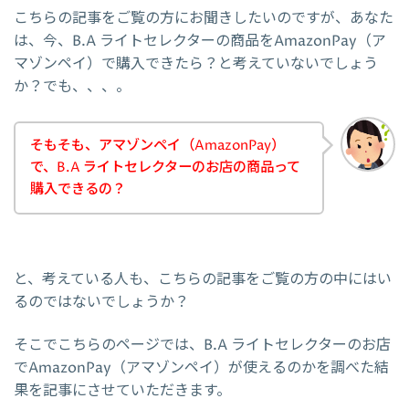
こちらの記事をご覧の方にお聞きしたいのですが、あなた
は、今、B.A ライトセレクターの商品をAmazonPay（ア
マゾンペイ）で購入できたら？と考えていないでしょう
か？でも、、、。
そもそも、アマゾンペイ（AmazonPay）
で、B.A ライトセレクターのお店の商品って
購入できるの？
と、考えている人も、こちらの記事をご覧の方の中にはい
るのではないでしょうか？
そこでこちらのページでは、B.A ライトセレクターのお店
でAmazonPay（アマゾンペイ）が使えるのかを調べた結
果を記事にさせていただきます。