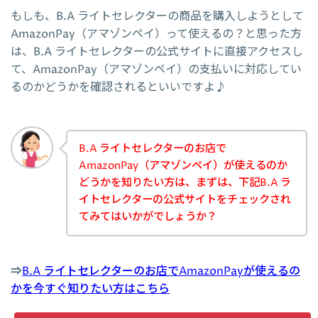
もしも、B.A ライトセレクターの商品を購入しようとして
AmazonPay（アマゾンペイ）って使えるの？と思った方
は、B.A ライトセレクターの公式サイトに直接アクセスし
て、AmazonPay（アマゾンペイ）の支払いに対応してい
るのかどうかを確認されるといいですよ♪
B.A ライトセレクターのお店で
AmazonPay（アマゾンペイ）が使えるのか
どうかを知りたい方は、まずは、下記B.A ラ
イトセレクターの公式サイトをチェックされ
てみてはいかがでしょうか？
⇒
B.A ライトセレクターのお店でAmazonPayが使えるの
かを今すぐ知りたい方はこちら