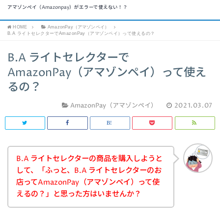
アマゾンペイ（Amazonpay）がエラーで使えない！？
HOME
AmazonPay（アマゾンペイ）
B.A ライトセレクターでAmazonPay（アマゾンペイ）って使えるの？
B.A ライトセレクターで
AmazonPay（アマゾンペイ）って使え
るの？
AmazonPay（アマゾンペイ）
2021.03.07
B.A ライトセレクターの商品を購入しようと
して、「ふっと、B.A ライトセレクターのお
店ってAmazonPay（アマゾンペイ）って使
えるの？」と思った方はいませんか？