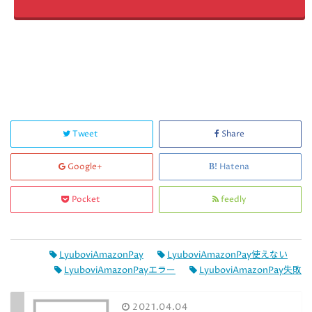
Tweet
Share
Google+
Hatena
Pocket
feedly
LyuboviAmazonPay
LyuboviAmazonPay使えない
LyuboviAmazonPayエラー
LyuboviAmazonPay失敗
2021.04.04