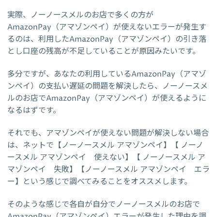
実際、ノーノースメルのお店で多くの方が
AmazonPay（アマゾンペイ）が使えないエラーが発生す
るのは、利用したAmazonPay（アマゾンペイ）の引き落
とし口座の残高が不足していることが原因みたいです。
多分ですが、あなたの利用しているAmazonPay（アマゾ
ンペイ）の支払い遅延の問題を解決したら、ノーノースメ
ルのお店でAmazonPay（アマゾンペイ）が使えるように
なるはずです。
それでも、アマゾンペイが使えない問題が解決しない場合
は、ネットで【ノーノースメル アマゾンペイ】【 ノーノ
ースメル アマゾンペイ 使えない】【 ノーノースメル ア
マゾンペイ 失敗】【ノーノースメル アマゾンペイ エラ
ー】という感じで調べてみることをオススメします。
そのような感じで各自が自分でノーノースメルのお店で
AmazonPay（アマゾンペイ）エラーが発生した理由を調