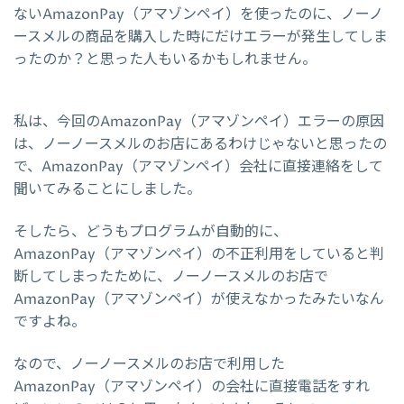
ないAmazonPay（アマゾンペイ）を使ったのに、ノーノ
ースメルの商品を購入した時にだけエラーが発生してしま
ったのか？と思った人もいるかもしれません。
私は、今回のAmazonPay（アマゾンペイ）エラーの原因
は、ノーノースメルのお店にあるわけじゃないと思ったの
で、AmazonPay（アマゾンペイ）会社に直接連絡をして
聞いてみることにしました。
そしたら、どうもプログラムが自動的に、
AmazonPay（アマゾンペイ）の不正利用をしていると判
断してしまったために、ノーノースメルのお店で
AmazonPay（アマゾンペイ）が使えなかったみたいなん
ですよね。
なので、ノーノースメルのお店で利用した
AmazonPay（アマゾンペイ）の会社に直接電話をすれ