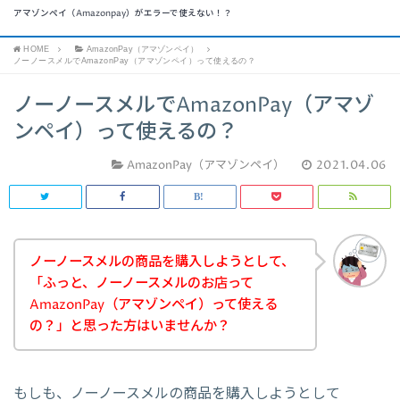
アマゾンペイ（Amazonpay）がエラーで使えない！？
HOME
AmazonPay（アマゾンペイ）
ノーノースメルでAmazonPay（アマゾンペイ）って使えるの？
ノーノースメルでAmazonPay（アマゾ
ンペイ）って使えるの？
AmazonPay（アマゾンペイ）
2021.04.06
ノーノースメルの商品を購入しようとして、
「ふっと、ノーノースメルのお店って
AmazonPay（アマゾンペイ）って使える
の？」と思った方はいませんか？
もしも、ノーノースメルの商品を購入しようとして