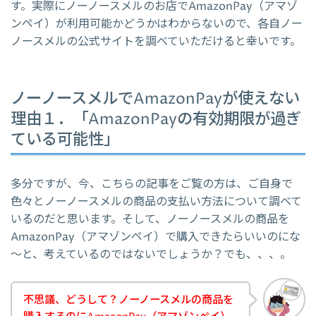
す。実際にノーノースメルのお店でAmazonPay（アマゾ
ンペイ）が利用可能かどうかはわからないので、各自ノー
ノースメルの公式サイトを調べていただけると幸いです。
ノーノースメルでAmazonPayが使えない
理由１．「AmazonPayの有効期限が過ぎ
ている可能性」
多分ですが、今、こちらの記事をご覧の方は、ご自身で
色々とノーノースメルの商品の支払い方法について調べて
いるのだと思います。そして、ノーノースメルの商品を
AmazonPay（アマゾンペイ）で購入できたらいいのにな
～と、考えているのではないでしょうか？でも、、、。
不思議、どうして？ノーノースメルの商品を