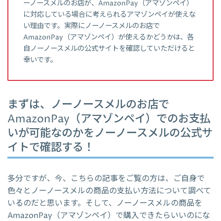
ーノースメルのお店が、AmazonPay（アマゾンペイ）
に対応している場合に考えられるアマゾンペイが使えな
い理由です。実際にノーノースメルのお店で
AmazonPay（アマゾンペイ）が使えるかどうかは、各
自ノーノースメルの公式サイトを確認していただけると
幸いです。
まずは、ノーノースメルのお店で
AmazonPay（アマゾンペイ）でのお支払
いが可能なのかをノーノースメルの公式サ
イトで確認する！
多分ですが、今、こちらの記事をご覧の方は、ご自身で
色々とノーノースメルの商品の支払い方法について調べて
いるのだと思います。そして、ノーノースメルの商品を
AmazonPay（アマゾンペイ）で購入できたらいいのにな