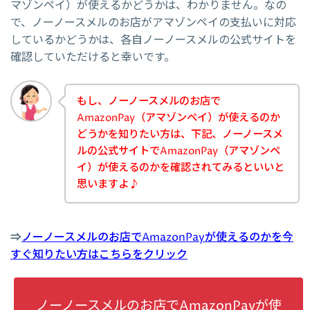
マゾンペイ）が使えるかどうかは、わかりません。なの
で、ノーノースメルのお店がアマゾンペイの支払いに対応
しているかどうかは、各自ノーノースメルの公式サイトを
確認していただけると幸いです。
もし、ノーノースメルのお店で
AmazonPay（アマゾンペイ）が使えるのか
どうかを知りたい方は、下記、ノーノースメ
ルの公式サイトでAmazonPay（アマゾンペ
イ）が使えるのかを確認されてみるといいと
思いますよ♪
⇒
ノーノースメルのお店でAmazonPayが使えるのかを今
すぐ知りたい方はこちらをクリック
ノーノースメルのお店でAmazonPayが使