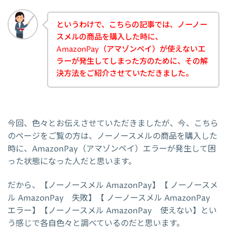
というわけで、こちらの記事では、ノーノー
スメルの商品を購入した時に、
AmazonPay（アマゾンペイ）が使えないエ
ラーが発生してしまった方のために、その解
決方法をご紹介させていただきました。
今回、色々とお伝えさせていただきましたが、今、こちら
のページをご覧の方は、ノーノースメルの商品を購入した
時に、AmazonPay（アマゾンペイ）エラーが発生して困
った状態になった人だと思います。
だから、【ノーノースメル AmazonPay】【 ノーノースメ
ル AmazonPay 失敗】【 ノーノースメル AmazonPay
エラー】【ノーノースメル AmazonPay 使えない】とい
う感じで各自色々と調べているのだと思います。