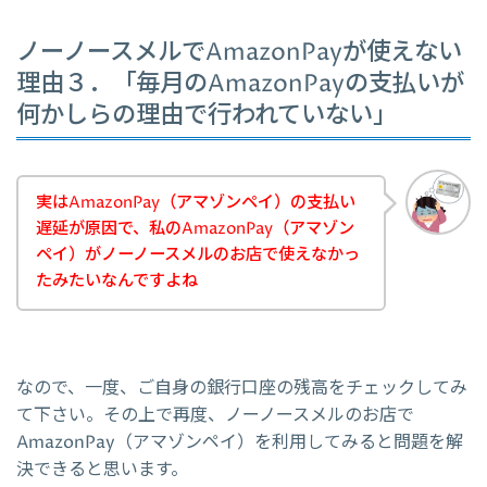
ノーノースメルでAmazonPayが使えない
理由３．「毎月のAmazonPayの支払いが
何かしらの理由で行われていない」
実はAmazonPay（アマゾンペイ）の支払い
遅延が原因で、私のAmazonPay（アマゾン
ペイ）がノーノースメルのお店で使えなかっ
たみたいなんですよね
なので、一度、ご自身の銀行口座の残高をチェックしてみ
て下さい。その上で再度、ノーノースメルのお店で
AmazonPay（アマゾンペイ）を利用してみると問題を解
決できると思います。