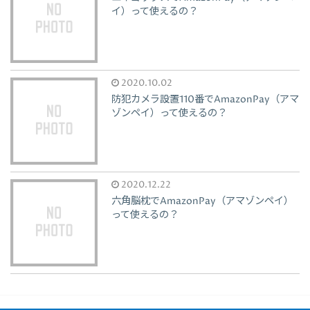
イ）って使えるの？
2020.10.02
防犯カメラ設置110番でAmazonPay（アマ
ゾンペイ）って使えるの？
2020.12.22
六角脳枕でAmazonPay（アマゾンペイ）
って使えるの？