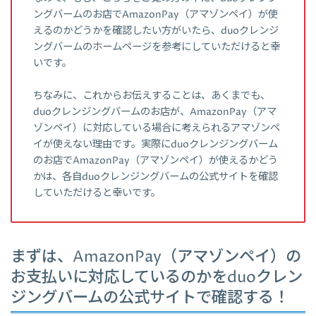
ングバームのお店でAmazonPay（アマゾンペイ）が使
えるのかどうかを確認したい方がいたら、duoクレンジ
ングバームのホームページを参考にしていただけると幸
いです。
ちなみに、これからお伝えすることは、あくまでも、
duoクレンジングバームのお店が、AmazonPay（アマ
ゾンペイ）に対応している場合に考えられるアマゾンペ
イが使えない理由です。実際にduoクレンジングバーム
のお店でAmazonPay（アマゾンペイ）が使えるかどう
かは、各自duoクレンジングバームの公式サイトを確認
していただけると幸いです。
まずは、AmazonPay（アマゾンペイ）の
お支払いに対応しているのかをduoクレン
ジングバームの公式サイトで確認する！