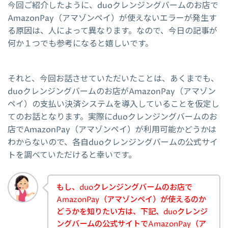
今回ご紹介したように、duoクレンジングバームのお店で
AmazonPay（アマゾンペイ）が使えないエラーが発生す
る原因は、人によって異なります。なので、今日の記事が
何か１つでも参考になると嬉しいです。
それと、今回お話させていただいたことは、あくまでも、
duoクレンジングバームのお店がAmazonPay（アマゾン
ペイ）の支払い決済システムを導入していることを仮定し
てのお話となります。実際にduoクレンジングバームのお
店でAmazonPay（アマゾンペイ）が利用可能かどうかは
わからないので、各自duoクレンジングバームの公式サイ
トを調べていただけると幸いです。
もし、duoクレンジングバームのお店で
AmazonPay（アマゾンペイ）が使えるのか
どうかを知りたい方は、下記、duoクレンジ
ングバームの公式サイトでAmazonPay（ア