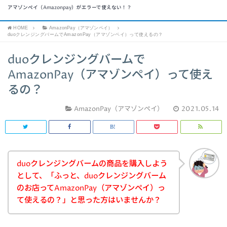
アマゾンペイ（Amazonpay）がエラーで使えない！？
HOME
AmazonPay（アマゾンペイ）
duoクレンジングバームでAmazonPay（アマゾンペイ）って使えるの？
duoクレンジングバームで
AmazonPay（アマゾンペイ）って使え
るの？
AmazonPay（アマゾンペイ）
2021.05.14
duoクレンジングバームの商品を購入しよう
として、「ふっと、duoクレンジングバーム
のお店ってAmazonPay（アマゾンペイ）っ
て使えるの？」と思った方はいませんか？