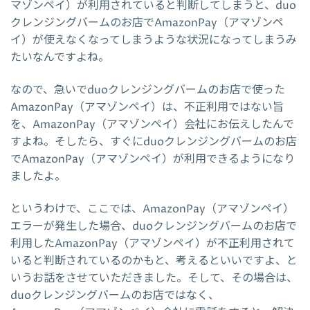
マゾンペイ）が利用されていると判断してしまうと、duo
クレンジングバームのお店でAmazonPay（アマゾンペ
イ）が使えなくなってしまうような状況になってしまうみ
たいなんですよね。
なので、急いでduoクレンジングバームのお店で使った
AmazonPay（アマゾンペイ）は、不正利用ではない旨
を、AmazonPay（アマゾンペイ）会社にお伝えしたんで
すよね。そしたら、すぐにduoクレンジングバームのお店
でAmazonPay（アマゾンペイ）が利用できるようになり
ましたよ。
というわけで、ここでは、AmazonPay（アマゾンペイ）
エラーが発生した場合、duoクレンジングバームのお店で
利用したAmazonPay（アマゾンペイ）が不正利用されて
いると判断されているのかもと、考えるといいですよ、と
いうお話をさせていただきました。そして、その場合は、
duoクレンジングバームのお店ではなく、