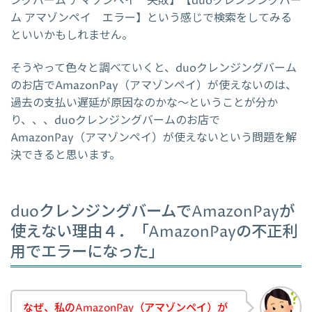
ングバーム アマゾンペイ 失敗】【duoクレンジングバー
ム アマゾンペイ エラー】という感じで検索をしてみる
といいかもしれません。
そうやって色々と調べていくと、duoクレンジングバーム
のお店でAmazonPay（アマゾンペイ）が使えないのは、
過去の支払い遅延が原因なのかな～ということが分か
り、、、duoクレンジングバームのお店で
AmazonPay（アマゾンペイ）が使えないという問題を解
決できると思います。
duoクレンジングバームでAmazonPayが
使えない理由４．「AmazonPayの不正利
用でエラーになった」
なぜ、私のAmazonPay（アマゾンペイ）が