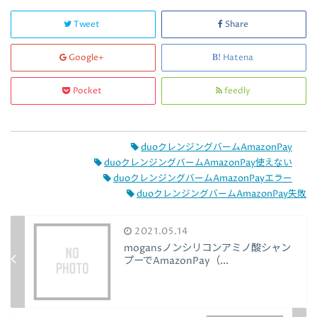
Tweet
Share
Google+
Hatena
Pocket
feedly
duoクレンジングバームAmazonPay
duoクレンジングバームAmazonPay使えない
duoクレンジングバームAmazonPayエラー
duoクレンジングバームAmazonPay失敗
2021.05.14
mogansノンシリコンアミノ酸シャン
プーでAmazonPay（...