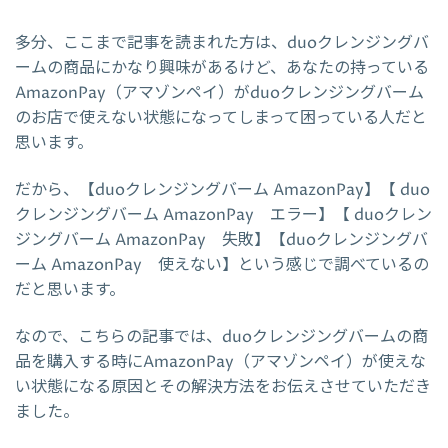
多分、ここまで記事を読まれた方は、duoクレンジングバ
ームの商品にかなり興味があるけど、あなたの持っている
AmazonPay（アマゾンペイ）がduoクレンジングバーム
のお店で使えない状態になってしまって困っている人だと
思います。
だから、【duoクレンジングバーム AmazonPay】【 duo
クレンジングバーム AmazonPay エラー】【 duoクレン
ジングバーム AmazonPay 失敗】【duoクレンジングバ
ーム AmazonPay 使えない】という感じで調べているの
だと思います。
なので、こちらの記事では、duoクレンジングバームの商
品を購入する時にAmazonPay（アマゾンペイ）が使えな
い状態になる原因とその解決方法をお伝えさせていただき
ました。