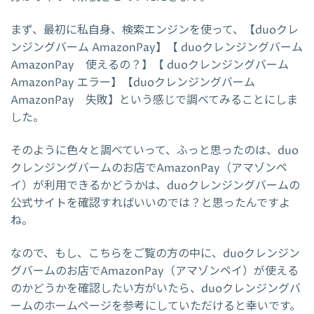
まず、最初に私自身、検索エンジンを使って、【duoクレ
ンジングバーム AmazonPay】【 duoクレンジングバーム
AmazonPay 使えるの？】【 duoクレンジングバーム
AmazonPay エラー】【duoクレンジングバーム
AmazonPay 失敗】という感じで調べてみることにしま
した。
そのように色々と調べていって、ふっと思ったのは、duo
クレンジングバームのお店でAmazonPay（アマゾンペ
イ）が利用できるかどうかは、duoクレンジングバームの
公式サイトを確認すればいいのでは？と思ったんですよ
ね。
なので、もし、こちらをご覧の方の中に、duoクレンジン
グバームのお店でAmazonPay（アマゾンペイ）が使える
のかどうかを確認したい方がいたら、duoクレンジングバ
ームのホームページを参考にしていただけると幸いです。