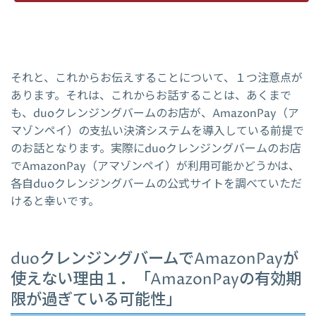
それと、これからお伝えすることについて、１つ注意点が
あります。それは、これからお話することは、あくまで
も、duoクレンジングバームのお店が、AmazonPay（ア
マゾンペイ）の支払い決済システムを導入している前提で
のお話となります。実際にduoクレンジングバームのお店
でAmazonPay（アマゾンペイ）が利用可能かどうかは、
各自duoクレンジングバームの公式サイトを調べていただ
けると幸いです。
duoクレンジングバームでAmazonPayが
使えない理由１．「AmazonPayの有効期
限が過ぎている可能性」