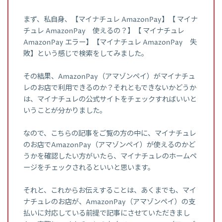
まず、私自身、【マイナチュレ AmazonPay】【 マイナ
チュレ AmazonPay 使えるの？】【 マイナチュレ
AmazonPay エラー】【マイナチュレ AmazonPay 失
敗】という感じで検索をしてみました。
その結果、AmazonPay（アマゾンペイ）がマイナチュ
レのお店で利用できるのか？それともできないかどうか
は、マイナチュレの公式サイトをチェックすればいいと
いうことが分かりました。
なので、こちらの記事をご覧の方の中に、マイナチュレ
のお店でAmazonPay（アマゾンペイ）が使えるのかど
うかを確認したい方がいたら、マイナチュレのホームペ
ージをチェックされるといいと思います。
それと、これからお伝えすることは、あくまでも、マイ
ナチュレのお店が、AmazonPay（アマゾンペイ）の支
払いに対応している前提で記事にさせていただきまし