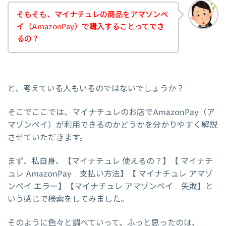
そもそも、マイナチュレの商品をアマゾンペ
イ（AmazonPay）で購入することってでき
るの？
と、考えている人もいるのではないでしょうか？
そこでここでは、マイナチュレのお店でAmazonPay（ア
マゾンペイ）が利用できるのかどうかを分かりやすく解説
させていただきます。
まず、私自身、【マイナチュレ 使えるの？】【 マイナチ
ュレ AmazonPay 支払い方法】【 マイナチュレ アマゾ
ンペイ エラー】【マイナチュレ アマゾンペイ 失敗】と
いう感じで検索をしてみました。
そのように色々と調べていって、ふっと思ったのは、