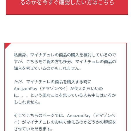
るのかを今すぐ確認したい方はこちら
私自身、マイナチュレの商品の購入を検討しているので
すが、こちらをご覧の方も多分、マイナチュレの商品の
購入を考えているのかもしれません。
ただ、マイナチュレの商品を購入する時に
AmazonPay（アマゾンペイ）が使えたらいいの
に、、、という風なことを思っている人も中にはいるか
もしれません。
そこでこちらのページでは、AmazonPay（アマゾンペ
イ）がマイナチュレのお店で使えるのかどうかの解説を
させていただきます。