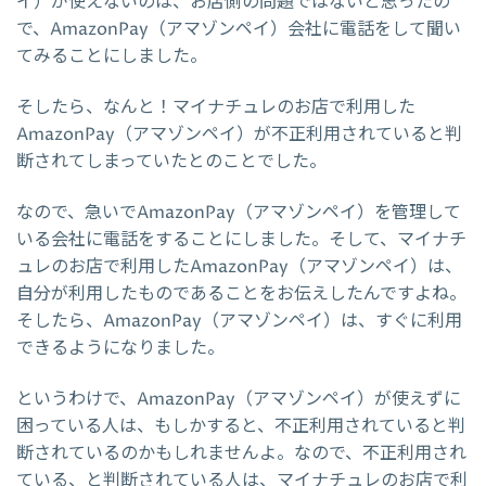
イ）が使えないのは、お店側の問題ではないと思ったの
で、AmazonPay（アマゾンペイ）会社に電話をして聞い
てみることにしました。
そしたら、なんと！マイナチュレのお店で利用した
AmazonPay（アマゾンペイ）が不正利用されていると判
断されてしまっていたとのことでした。
なので、急いでAmazonPay（アマゾンペイ）を管理して
いる会社に電話をすることにしました。そして、マイナチ
ュレのお店で利用したAmazonPay（アマゾンペイ）は、
自分が利用したものであることをお伝えしたんですよね。
そしたら、AmazonPay（アマゾンペイ）は、すぐに利用
できるようになりました。
というわけで、AmazonPay（アマゾンペイ）が使えずに
困っている人は、もしかすると、不正利用されていると判
断されているのかもしれませんよ。なので、不正利用され
ている、と判断されている人は、マイナチュレのお店で利