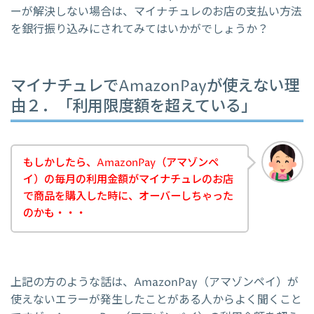
ーが解決しない場合は、マイナチュレのお店の支払い方法
を銀行振り込みにされてみてはいかがでしょうか？
マイナチュレでAmazonPayが使えない理
由２．「利用限度額を超えている」
もしかしたら、AmazonPay（アマゾンペ
イ）の毎月の利用金額がマイナチュレのお店
で商品を購入した時に、オーバーしちゃった
のかも・・・
上記の方のような話は、AmazonPay（アマゾンペイ）が
使えないエラーが発生したことがある人からよく聞くこと