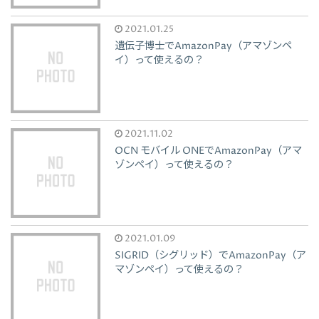
2021.01.25
遺伝子博士でAmazonPay（アマゾンペ
イ）って使えるの？
2021.11.02
OCN モバイル ONEでAmazonPay（アマ
ゾンペイ）って使えるの？
2021.01.09
SIGRID（シグリッド）でAmazonPay（ア
マゾンペイ）って使えるの？