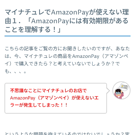
マイナチュレでAmazonPayが使えない理
由１．「AmazonPayには有効期限がある
ことを理解する！」
こちらの記事をご覧の方にお聞きしたいのですが、あなた
は、今、マイナチュレの商品をAmazonPay（アマゾンペ
イ）で購入できたら？と考えていないでしょうか？で
も、、、。
不思議なことにマイナチュレのお店で
AmazonPay（アマゾンペイ）が使えないエ
ラーが発生してしまった！！
というような問題を抱えているのではないでしょうか？実