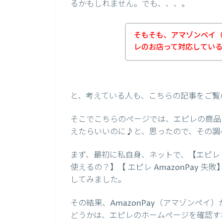
るかもしれません。でも、、、。
そもそも、アマゾンペイ（A
レのお店って対応してい
と、考えている人も、こちらの記事をご覧
そこでこちらのページでは、エピレの商品を
えたらいいのに♪と、思ったので、その調
まず、最初に私自身、ネットで、【エピレ A
使えるの？】【 エピレ AmazonPay
してみました。
その結果、AmazonPay（アマゾンペ
どうかは、エピレのホームページを確認す