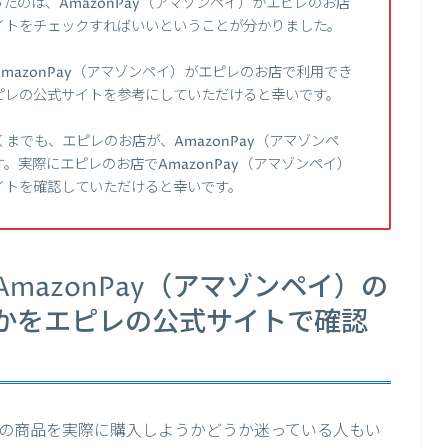
のは、AmazonPay（アマゾンペイ）がエピレのお店
イトをチェックすればいいということが分かりました。
azonPay（アマゾンペイ）がエピレのお店で利用でき
ピレの公式サイトを参考にしていただけると幸いです。
でも、エピレのお店が、AmazonPay（アマゾンペ
実際にエピレのお店でAmazonPay（アマゾンペイ）
イトを確認していただけると幸いです。
mazonPay（アマゾンペイ）の
かをエピレの公式サイトで確認
の商品を実際に購入しようかどうか迷っている人もい