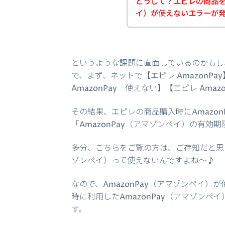
どうして？エピレの商品を購
イ）が使えないエラーが
というような課題に直面しているのかもし
で、まず、ネットで【エピレ AmazonPay】
AmazonPay 使えない】【エピレ Am
その結果、エピレの商品購入時にAmazo
「AmazonPay（アマゾンペイ）の有
多分、こちらをご覧の方は、ご存知だと思い
ゾンペイ）って使えないんですよね～♪
なので、AmazonPay（アマゾンペイ
時に利用したAmazonPay（アマゾン
す。