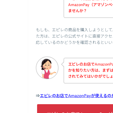
AmazonPay（アマゾ
ませんか？
もしも、エピレの商品を購入しようとしてA
た方は、エピレの公式サイトに直接アクセス
応しているのかどうかを確認されるといい
エピレのお店でAmazon
かを知りたい方は、まず
されてみてはいかがでし
⇒
エピレのお店でAmazonPayが使える