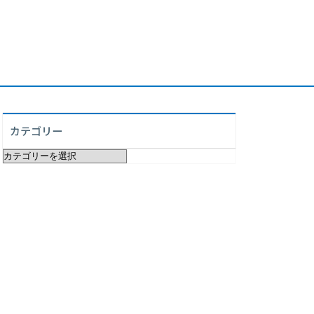
カテゴリー