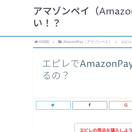
アマゾンペイ（Amazo
い！？
HOME
AmazonPay（アマゾンペイ）
エピレ
エピレでAmazonP
るの？
エピレの商品を購入しよ