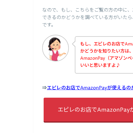
なので、もし、こちらをご覧の方の中に、エ
できるのかどうかを調べている方がいたら
です。
もし、エピレのお店でAma
かどうかを知りたい方は
AmazonPay（アマゾ
いいと思いますよ♪
⇒
エピレのお店でAmazonPayが使え
エピレのお店でAmazonP