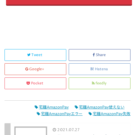
Tweet
Share
Google+
Hatena
Pocket
feedly
宅麺AmazonPay
宅麺AmazonPay使えない
宅麺AmazonPayエラー
宅麺AmazonPay失敗
2021.07.27