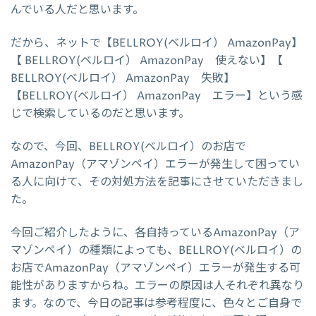
んでいる人だと思います。
だから、ネットで【BELLROY(ベルロイ） AmazonPay】
【 BELLROY(ベルロイ） AmazonPay 使えない】【
BELLROY(ベルロイ） AmazonPay 失敗】
【BELLROY(ベルロイ） AmazonPay エラー】という感
じで検索しているのだと思います。
なので、今回、BELLROY(ベルロイ）のお店で
AmazonPay（アマゾンペイ）エラーが発生して困ってい
る人に向けて、その対処方法を記事にさせていただきまし
た。
今回ご紹介したように、各自持っているAmazonPay（ア
マゾンペイ）の種類によっても、BELLROY(ベルロイ）の
お店でAmazonPay（アマゾンペイ）エラーが発生する可
能性がありますからね。エラーの原因は人それぞれ異なり
ます。なので、今日の記事は参考程度に、色々とご自身で