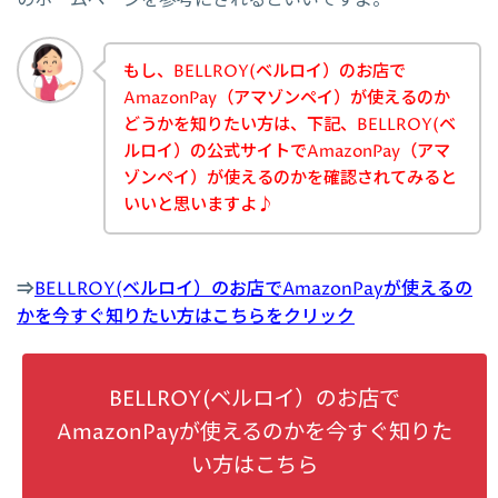
もし、BELLROY(ベルロイ）のお店で
AmazonPay（アマゾンペイ）が使えるのか
どうかを知りたい方は、下記、BELLROY(ベ
ルロイ）の公式サイトでAmazonPay（アマ
ゾンペイ）が使えるのかを確認されてみると
いいと思いますよ♪
⇒
BELLROY(ベルロイ）のお店でAmazonPayが使えるの
かを今すぐ知りたい方はこちらをクリック
BELLROY(ベルロイ）のお店で
AmazonPayが使えるのかを今すぐ知りた
い方はこちら