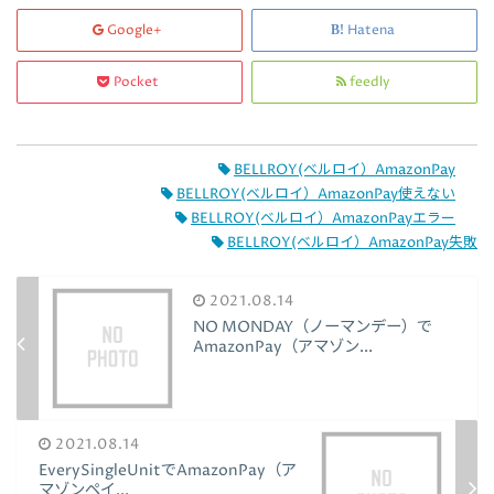
Google+
Hatena
Pocket
feedly
BELLROY(ベルロイ）AmazonPay
BELLROY(ベルロイ）AmazonPay使えない
BELLROY(ベルロイ）AmazonPayエラー
BELLROY(ベルロイ）AmazonPay失敗
2021.08.14
NO MONDAY（ノーマンデー）で
AmazonPay（アマゾン...
2021.08.14
EverySingleUnitでAmazonPay（ア
マゾンペイ...