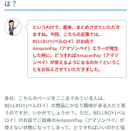
は？
というわけで、最後、まとめさせていただき
ますね。今回、こちらの記事では、
BELLROY(ベルロイ）のお店で
AmazonPay（アマゾンペイ）エラーが発生
した時に、どうすればAmazonPay（アマゾ
ンペイ）が使えるようになるのか？というこ
とをお伝えさせていただきました。
多分、こちらのページをここまでみている人は、
BELLROY(ベルロイ）の商品にかなり興味がある人だと思
うのですが、いかがでしょうか？。ただ、BELLROY(ベル
ロイ）のお店でご自身のAmazonPay（アマゾンペイ）が
使えない状態になってしまって、どうすればいいのかと悩