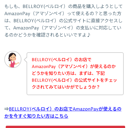
もしも、BELLROY(ベルロイ）の商品を購入しようとして
AmazonPay（アマゾンペイ）って使えるの？と思った方
は、BELLROY(ベルロイ）の公式サイトに直接アクセスし
て、AmazonPay（アマゾンペイ）の支払いに対応してい
るのかどうかを確認されるといいですよ♪
BELLROY(ベルロイ）のお店で
AmazonPay（アマゾンペイ）が使えるのか
どうかを知りたい方は、まずは、下記
BELLROY(ベルロイ）の公式サイトをチェッ
クされてみてはいかがでしょうか？
⇒
BELLROY(ベルロイ）のお店でAmazonPayが使えるの
かを今すぐ知りたい方はこちら