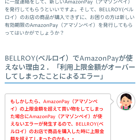
に一度連絡をして、新しいAmazonPay（アマゾンペイ）
を発行してもらうといいですよ。そして、BELLROY(ベル
ロイ）のお店の商品が購入できずに、お困りの方は新しい
有効期限のAmazonPay（アマゾンペイ）を発行してもら
ってはいかがでしょうか？
BELLROY(ベルロイ）でAmazonPayが使
えない理由２．「利用上限金額がオーバー
してしまったことによるエラー」
もしかしたら、AmazonPay（アマゾンペ
イ）の上限金額を超えて買い物をしてしまっ
た場合にAmazonPay（アマゾンペイ）が使
えないエラーが発生するので、BELLROY(ベ
ルロイ）のお店で商品を購入した時に上限金
額を超えてしまったのかも・・