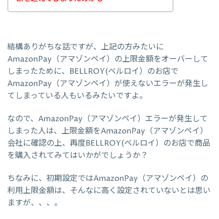
結構ありがちな話ですが、上記の方みたいに
AmazonPay（アマゾンペイ）の上限金額をオーバーして
しまったために、BELLROY(ベルロイ）のお店で
AmazonPay（アマゾンペイ）が使えないエラーが発生し
てしまっている人もいるみたいですよ。
なので、AmazonPay（アマゾンペイ）エラーが発生して
しまった人は、上限金額をAmazonPay（アマゾンペイ）
会社に確認の上、再度BELLROY(ベルロイ）のお店で商品
を購入されてみてはいかがでしょうか？
ちなみに、初期設定ではAmazonPay（アマゾンペイ）の
利用上限金額は、そんなに高く設定されていないとは思い
ますが、、、。