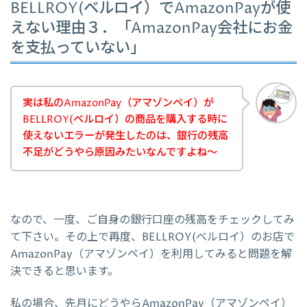
BELLROY(ベルロイ）でAmazonPayが使
えない理由３．「AmazonPay会社にお金
を支払っていない」
実は私のAmazonPay（アマゾンペイ）が
BELLROY(ベルロイ）の商品を購入する時に
使えないエラーが発生したのは、銀行の残高
不足がどうやら原因みたいなんですよね～
なので、一度、ご自身の銀行口座の残高をチェックしてみ
て下さい。その上で再度、BELLROY(ベルロイ）のお店で
AmazonPay（アマゾンペイ）を利用してみると問題を解
決できると思います。
私の場合、先月にどうやらAmazonPay（アマゾンペイ）