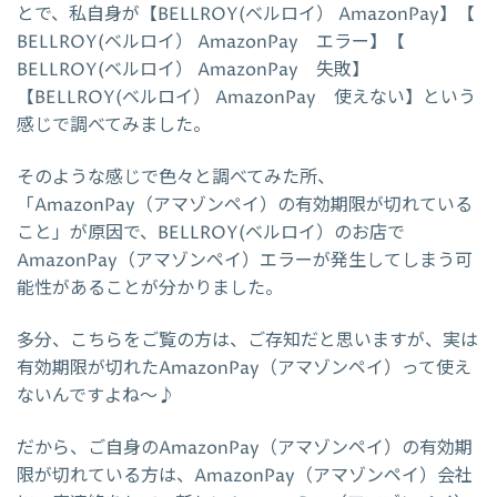
とで、私自身が【BELLROY(ベルロイ） AmazonPay】【
BELLROY(ベルロイ） AmazonPay エラー】【
BELLROY(ベルロイ） AmazonPay 失敗】
【BELLROY(ベルロイ） AmazonPay 使えない】という
感じで調べてみました。
そのような感じで色々と調べてみた所、
「AmazonPay（アマゾンペイ）の有効期限が切れている
こと」が原因で、BELLROY(ベルロイ）のお店で
AmazonPay（アマゾンペイ）エラーが発生してしまう可
能性があることが分かりました。
多分、こちらをご覧の方は、ご存知だと思いますが、実は
有効期限が切れたAmazonPay（アマゾンペイ）って使え
ないんですよね～♪
だから、ご自身のAmazonPay（アマゾンペイ）の有効期
限が切れている方は、AmazonPay（アマゾンペイ）会社