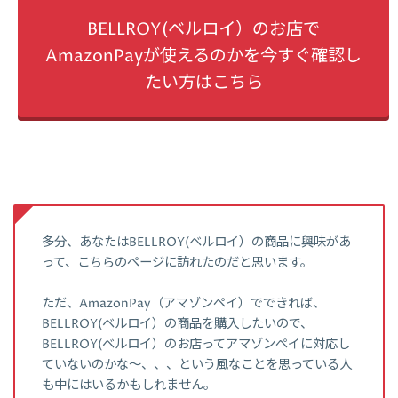
BELLROY(ベルロイ）のお店で
AmazonPayが使えるのかを今すぐ確認し
たい方はこちら
多分、あなたはBELLROY(ベルロイ）の商品に興味があ
って、こちらのページに訪れたのだと思います。
ただ、AmazonPay（アマゾンペイ）でできれば、
BELLROY(ベルロイ）の商品を購入したいので、
BELLROY(ベルロイ）のお店ってアマゾンペイに対応し
ていないのかな～、、、という風なことを思っている人
も中にはいるかもしれません。