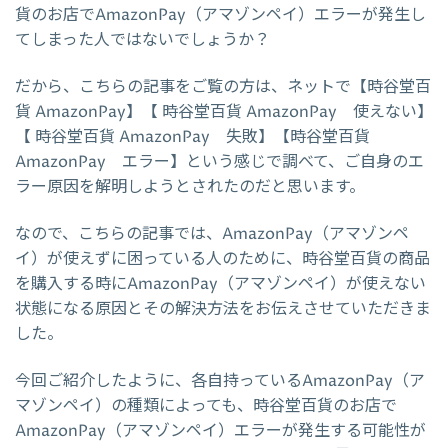
貨のお店でAmazonPay（アマゾンペイ）エラーが発生し
てしまった人ではないでしょうか？
だから、こちらの記事をご覧の方は、ネットで【時谷堂百
貨 AmazonPay】【 時谷堂百貨 AmazonPay 使えない】
【 時谷堂百貨 AmazonPay 失敗】【時谷堂百貨
AmazonPay エラー】という感じで調べて、ご自身のエ
ラー原因を解明しようとされたのだと思います。
なので、こちらの記事では、AmazonPay（アマゾンペ
イ）が使えずに困っている人のために、時谷堂百貨の商品
を購入する時にAmazonPay（アマゾンペイ）が使えない
状態になる原因とその解決方法をお伝えさせていただきま
した。
今回ご紹介したように、各自持っているAmazonPay（ア
マゾンペイ）の種類によっても、時谷堂百貨のお店で
AmazonPay（アマゾンペイ）エラーが発生する可能性が