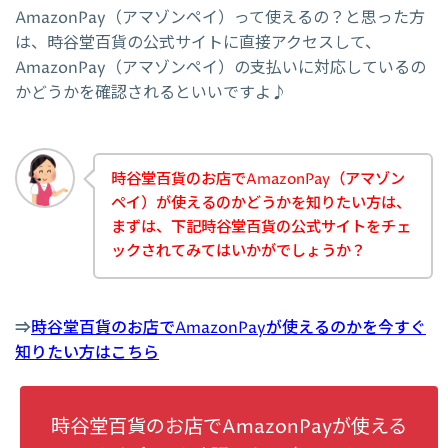
AmazonPay（アマゾンペイ）って使えるの？と思った方
は、時谷堂百貨の公式サイトに直接アクセスして、
AmazonPay（アマゾンペイ）の支払いに対応しているの
かどうかを確認されるといいですよ♪
時谷堂百貨のお店でAmazonPay（アマゾン
ペイ）が使えるのかどうかを知りたい方は、
まずは、下記時谷堂百貨の公式サイトをチェ
ックされてみてはいかがでしょうか？
⇒
時谷堂百貨のお店でAmazonPayが使えるのかを今すぐ
知りたい方はこちら
時谷堂百貨のお店でAmazonPayが使える