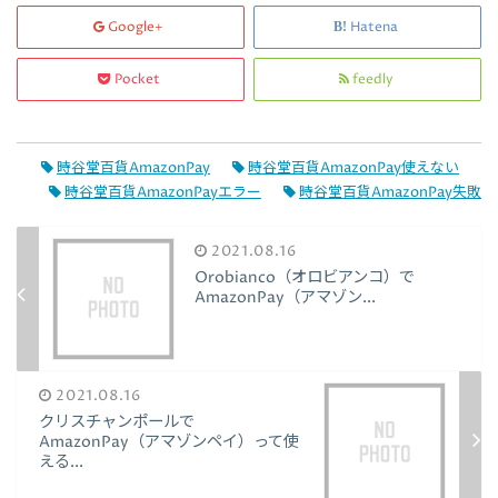
Google+
Hatena
Pocket
feedly
時谷堂百貨AmazonPay
時谷堂百貨AmazonPay使えない
時谷堂百貨AmazonPayエラー
時谷堂百貨AmazonPay失敗
2021.08.16
Orobianco（オロビアンコ）で
AmazonPay（アマゾン...
2021.08.16
クリスチャンポールで
AmazonPay（アマゾンペイ）って使
える...