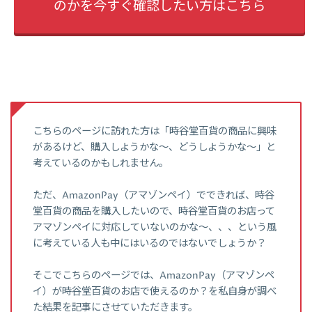
のかを今すぐ確認したい方はこちら
こちらのページに訪れた方は「時谷堂百貨の商品に興味
があるけど、購入しようかな～、どうしようかな～」と
考えているのかもしれません。
ただ、AmazonPay（アマゾンペイ）でできれば、時谷
堂百貨の商品を購入したいので、時谷堂百貨のお店って
アマゾンペイに対応していないのかな～、、、という風
に考えている人も中にはいるのではないでしょうか？
そこでこちらのページでは、AmazonPay（アマゾンペ
イ）が時谷堂百貨のお店で使えるのか？を私自身が調べ
た結果を記事にさせていただきます。