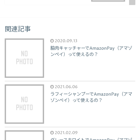
関連記事
2020.09.13
脇肉キャッチャーでAmazonPay（アマゾ
ンペイ）って使えるの？
2021.06.06
ラフィーシャンプーでAmazonPay（アマ
ゾンペイ）って使えるの？
2021.02.09