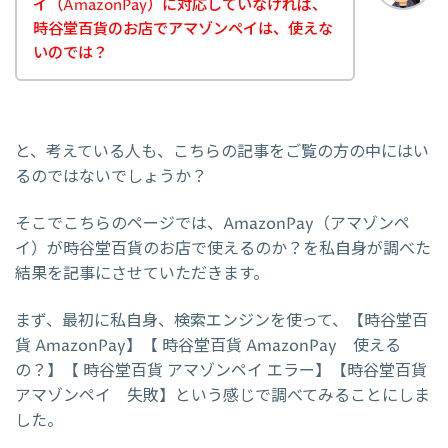
イ（AmazonPay）に対応していなければ、
時谷堂百貨のお店でアマゾンペイは、使えな
いのでは？
と、考えている人も、こちらの記事をご覧の方の中にはい
るのではないでしょうか？
そこでこちらのページでは、AmazonPay（アマゾンペ
イ）が時谷堂百貨のお店で使えるのか？を私自身が調べた
結果を記事にさせていただきます。
まず、最初に私自身、検索エンジンを使って、【時谷堂百
貨 AmazonPay】【 時谷堂百貨 AmazonPay 使える
の？】【 時谷堂百貨 アマゾンペイ エラー】【時谷堂百貨
アマゾンペイ 失敗】という感じで調べてみることにしま
した。