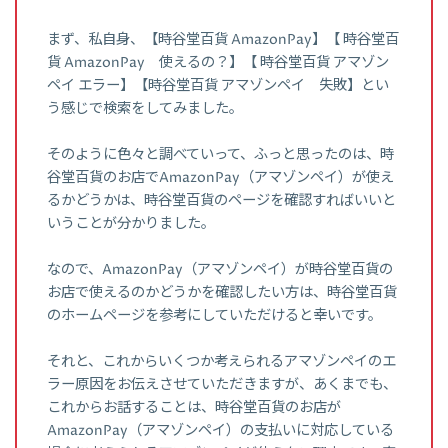
まず、私自身、【時谷堂百貨 AmazonPay】【 時谷堂百
貨 AmazonPay 使えるの？】【 時谷堂百貨 アマゾン
ペイ エラー】【時谷堂百貨 アマゾンペイ 失敗】とい
う感じで検索をしてみました。
そのように色々と調べていって、ふっと思ったのは、時
谷堂百貨のお店でAmazonPay（アマゾンペイ）が使え
るかどうかは、時谷堂百貨のページを確認すればいいと
いうことが分かりました。
なので、AmazonPay（アマゾンペイ）が時谷堂百貨の
お店で使えるのかどうかを確認したい方は、時谷堂百貨
のホームページを参考にしていただけると幸いです。
それと、これからいくつか考えられるアマゾンペイのエ
ラー原因をお伝えさせていただきますが、あくまでも、
これからお話することは、時谷堂百貨のお店が
AmazonPay（アマゾンペイ）の支払いに対応している