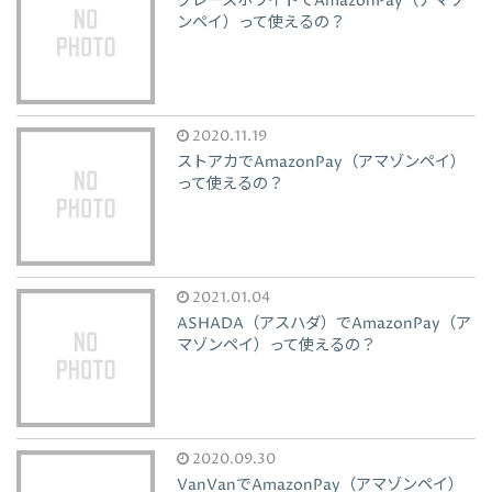
グレースホワイトでAmazonPay（アマゾ
ンペイ）って使えるの？
2020.11.19
ストアカでAmazonPay（アマゾンペイ）
って使えるの？
2021.01.04
ASHADA（アスハダ）でAmazonPay（ア
マゾンペイ）って使えるの？
2020.09.30
VanVanでAmazonPay（アマゾンペイ）