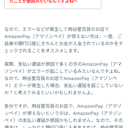
たことが要因みたいなんですよね～
なので、エラーなどが発生して時谷堂百貨のお店で
AmazonPay（アマゾンペイ）が使えない方は、一度、ご
自身の銀行口座にきちんとお金が入金されているのかをチ
ェックされることをオススメします。
実際、支払い遅延が原因で多くの方のAmazonPay（アマ
ゾンペイ）がエラーが起こしているみたいなんですよね。
なので、時谷堂百貨のお店でAmazonPay（アマゾンペ
イ）エラーが発生した場合、支払い遅延を起こしていない
か？と考えてみるといいかもしれませんよ。
多分ですが、時谷堂百貨のお店で、AmazonPay（アマゾ
ンペイ）が使えないというのは、AmazonPay（アマゾン
ペイ）の支払い遅延が原因かもしれません。なので、その
場合は、しっかりと銀行口座に入金をすれば、時谷堂百貨