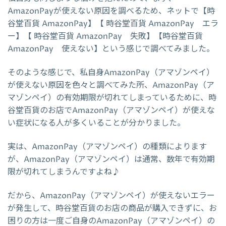
AmazonPayが使えない原因を調べるため、ネットで【時
谷堂百貨 AmazonPay】【 時谷堂百貨 AmazonPay エラ
ー】【 時谷堂百貨 AmazonPay 失敗】【時谷堂百貨
AmazonPay 使えない】という感じで調べてみました。
そのような感じで、私自身AmazonPay（アマゾンペイ）
が使えない原因を色々と調べてみた所、AmazonPay（ア
マゾンペイ）の有効期限が切れてしまっているために、時
谷堂百貨のお店でAmazonPay（アマゾンペイ）が使えな
い症状になる人が多くいることが分かりました。
実は、AmazonPay（アマゾンペイ）の種類によります
が、AmazonPay（アマゾンペイ）は通常、数年で有効期
限が切れてしまうんですよね♪
だから、AmazonPay（アマゾンペイ）が使えないエラー
が発生して、時谷堂百貨のお店の商品が購入できずに、お
困りの方は一度ご自身のAmazonPay（アマゾンペイ）の