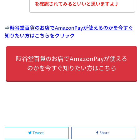
を確認されてみるといいと思いますよ♪
⇒
時谷堂百貨のお店でAmazonPayが使えるのかを今すぐ
知りたい方はこちらをクリック
時谷堂百貨のお店でAmazonPayが使える
のかを今すぐ知りたい方はこちら
Tweet
Share