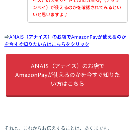
イス）の公式サイトでAmazonPay（アマゾ
ンペイ）が使えるのかを確認されてみるとい
いと思いますよ♪
⇒
ANAIS（アナイス）のお店でAmazonPayが使えるのか
を今すぐ知りたい方はこちらをクリック
ANAIS（アナイス）のお店で
AmazonPayが使えるのかを今すぐ知りた
い方はこちら
それと、これからお伝えすることは、あくまでも、