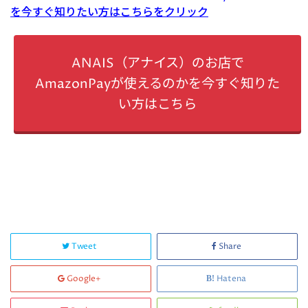
を今すぐ知りたい方はこちらをクリック
ANAIS（アナイス）のお店で
AmazonPayが使えるのかを今すぐ知りた
い方はこちら
Tweet
Share
Google+
Hatena