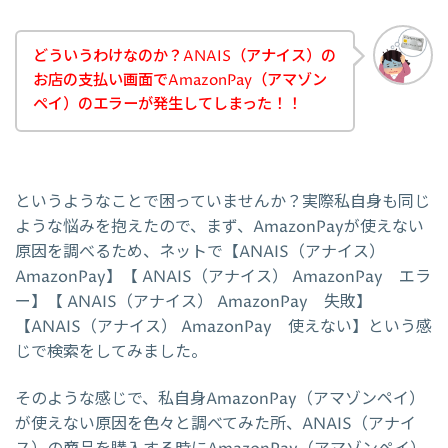
どういうわけなのか？ANAIS（アナイス）の
お店の支払い画面でAmazonPay（アマゾン
ペイ）のエラーが発生してしまった！！
というようなことで困っていませんか？実際私自身も同じ
ような悩みを抱えたので、まず、AmazonPayが使えない
原因を調べるため、ネットで【ANAIS（アナイス）
AmazonPay】【 ANAIS（アナイス） AmazonPay エラ
ー】【 ANAIS（アナイス） AmazonPay 失敗】
【ANAIS（アナイス） AmazonPay 使えない】という感
じで検索をしてみました。
そのような感じで、私自身AmazonPay（アマゾンペイ）
が使えない原因を色々と調べてみた所、ANAIS（アナイ