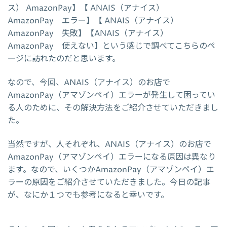
ス） AmazonPay】【 ANAIS（アナイス）
AmazonPay エラー】【 ANAIS（アナイス）
AmazonPay 失敗】【ANAIS（アナイス）
AmazonPay 使えない】という感じで調べてこちらのペ
ージに訪れたのだと思います。
なので、今回、ANAIS（アナイス）のお店で
AmazonPay（アマゾンペイ）エラーが発生して困ってい
る人のために、その解決方法をご紹介させていただきまし
た。
当然ですが、人それぞれ、ANAIS（アナイス）のお店で
AmazonPay（アマゾンペイ）エラーになる原因は異なり
ます。なので、いくつかAmazonPay（アマゾンペイ）エ
ラーの原因をご紹介させていただきました。今日の記事
が、なにか１つでも参考になると幸いです。