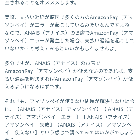
金されることをオススメします。
実際、支払い遅延が原因で多くの方のAmazonPay（アマ
ゾンペイ）がエラーが起こしているみたいなんですよね。
なので、ANAIS（アナイス）のお店でAmazonPay（アマ
ゾンペイ）エラーが発生した場合、支払い遅延を起こして
いないか？と考えてみるといいかもしれませんよ。
多分ですが、ANAIS（アナイス）のお店で
AmazonPay（アマゾンペイ）が使えないのであれば、支
払い遅延を解決すればAmazonPay（アマゾンペイ）が使
えるようになるはずです。
それでも、アマゾンペイが使えない問題が解決しない場合
は、【ANAIS（アナイス） アマゾンペイ】【 ANAIS（ア
ナイス） アマゾンペイ エラー】【 ANAIS（アナイス）
アマゾンペイ 失敗】【ANAIS（アナイス） アマゾンペ
イ 使えない】という感じで調べてみてはいかがでしょう