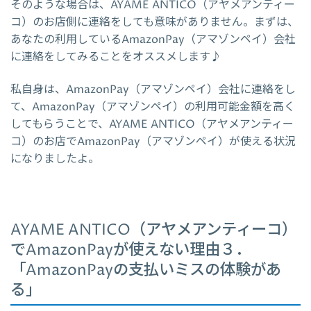
そのような場合は、AYAME ANTICO（アヤメアンティー
コ）のお店側に連絡をしても意味がありません。まずは、
あなたの利用しているAmazonPay（アマゾンペイ）会社
に連絡をしてみることをオススメします♪
私自身は、AmazonPay（アマゾンペイ）会社に連絡をし
て、AmazonPay（アマゾンペイ）の利用可能金額を高く
してもらうことで、AYAME ANTICO（アヤメアンティー
コ）のお店でAmazonPay（アマゾンペイ）が使える状況
になりましたよ。
AYAME ANTICO（アヤメアンティーコ）
でAmazonPayが使えない理由３．
「AmazonPayの支払いミスの体験があ
る」