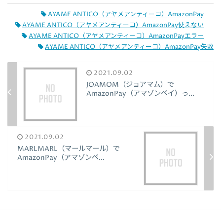
AYAME ANTICO（アヤメアンティーコ）AmazonPay
AYAME ANTICO（アヤメアンティーコ）AmazonPay使えない
AYAME ANTICO（アヤメアンティーコ）AmazonPayエラー
AYAME ANTICO（アヤメアンティーコ）AmazonPay失敗
2021.09.02
JOAMOM（ジョアマム）で
AmazonPay（アマゾンペイ）っ...
2021.09.02
MARLMARL（マールマール）で
AmazonPay（アマゾンペ...