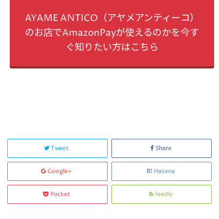
AYAME ANTICO（アヤメアンティーコ）
のお店でAmazonPayが使えるのかを今す
ぐ知りたい方はこちら
Tweet
Share
Google+
Hatena
Pocket
feedly