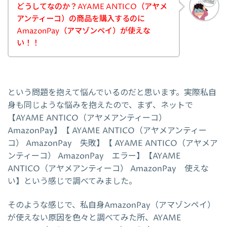
どうしてなのか？AYAME ANTICO（アヤメ
アンティーコ）の商品を購入するのに
AmazonPay（アマゾンペイ）が使えな
い！！
という問題を抱えて悩んでいるのだと思います。実際私自
身も同じような悩みを抱えたので、まず、ネットで
【AYAME ANTICO（アヤメアンティーコ）
AmazonPay】【 AYAME ANTICO（アヤメアンティー
コ） AmazonPay 失敗】【 AYAME ANTICO（アヤメア
ンティーコ） AmazonPay エラー】【AYAME
ANTICO（アヤメアンティーコ） AmazonPay 使えな
い】という感じで調べてみました。
そのような感じで、私自身AmazonPay（アマゾンペイ）
が使えない原因を色々と調べてみた所、AYAME