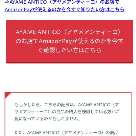
⇒
AYAME ANTICO（アヤメアンティーコ）のお店で
AmazonPayが使えるのかを今すぐ知りたい方はこちら
AYAME ANTICO（アヤメアンティーコ）
のお店でAmazonPayが使えるのかを今す
ぐ確認したい方はこちら
もしかしたら、こちらの記事は、AYAME ANTICO（ア
ヤメアンティーコ）の商品の購入を検討している方がご
覧になっているのかもしれません。
ただ、AYAME ANTICO（アヤメアンティーコ）の商品