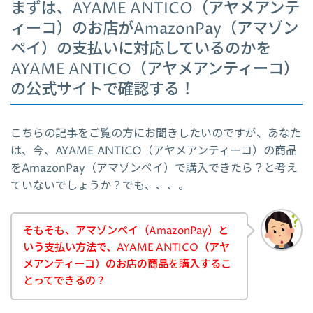
まずは、AYAME ANTICO（アヤメアンテ
ィーコ）のお店がAmazonPay（アマゾン
ペイ）の支払いに対応しているのかを
AYAME ANTICO（アヤメアンティーコ）
の公式サイトで確認する！
こちらの記事をご覧の方にお聞きしたいのですが、あなた
は、今、AYAME ANTICO（アヤメアンティーコ）の商品
をAmazonPay（アマゾンペイ）で購入できたら？と考え
ていないでしょうか？でも、、、。
そもそも、アマゾンペイ（AmazonPay）と
いう支払い方法で、AYAME ANTICO（アヤ
メアンティーコ）のお店の商品を購入するこ
とってできるの？