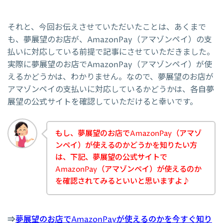
それと、今回お伝えさせていただいたことは、あくまで
も、夢展望のお店が、AmazonPay（アマゾンペイ）の支
払いに対応している前提で記事にさせていただきました。
実際に夢展望のお店でAmazonPay（アマゾンペイ）が使
えるかどうかは、わかりません。なので、夢展望のお店が
アマゾンペイの支払いに対応しているかどうかは、各自夢
展望の公式サイトを確認していただけると幸いです。
もし、夢展望のお店でAmazonPay（アマゾ
ンペイ）が使えるのかどうかを知りたい方
は、下記、夢展望の公式サイトで
AmazonPay（アマゾンペイ）が使えるのか
を確認されてみるといいと思いますよ♪
⇒
夢展望のお店でAmazonPayが使えるのかを今すぐ知り