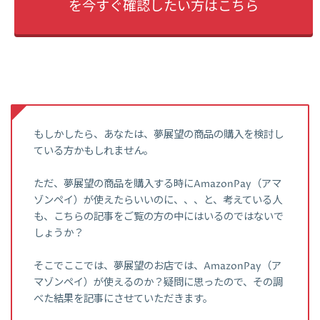
を今すぐ確認したい方はこちら
もしかしたら、あなたは、夢展望の商品の購入を検討し
ている方かもしれません。
ただ、夢展望の商品を購入する時にAmazonPay（アマ
ゾンペイ）が使えたらいいのに、、、と、考えている人
も、こちらの記事をご覧の方の中にはいるのではないで
しょうか？
そこでここでは、夢展望のお店では、AmazonPay（ア
マゾンペイ）が使えるのか？疑問に思ったので、その調
べた結果を記事にさせていただきます。