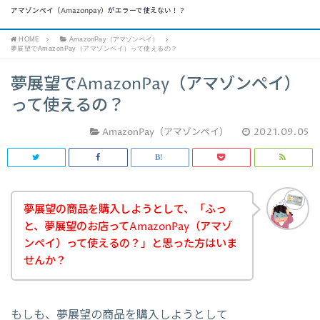
アマゾンペイ（Amazonpay）がエラーで使えない！？
HOME
AmazonPay（アマゾンペイ）
夢展望でAmazonPay（アマゾンペイ）って使えるの？
夢展望でAmazonPay（アマゾンペイ）
って使えるの？
AmazonPay（アマゾンペイ）
2021.09.05
夢展望の商品を購入しようとして、「ふっ
と、夢展望のお店ってAmazonPay（アマゾ
ンペイ）って使えるの？」と思った方はいま
せんか？
もしも、夢展望の商品を購入しようとして