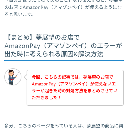
「自分が使ったものであること」をお伝えすると、夢展望
のお店でAmazonPay（アマゾンペイ）が使えるようにな
ると思います。
【まとめ】夢展望のお店で
AmazonPay（アマゾンペイ）のエラーが
出た時に考えられる原因&解決方法
今回、こちらの記事では、夢展望のお店で
AmazonPay（アマゾンペイ）が使えないエ
ラーが起きた時の対処方法をまとめさせてい
ただきました！
多分、こちらのページをみている人は、夢展望の商品に興