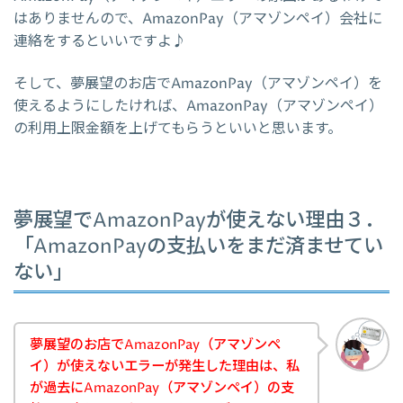
はありませんので、AmazonPay（アマゾンペイ）会社に
連絡をするといいですよ♪
そして、夢展望のお店でAmazonPay（アマゾンペイ）を
使えるようにしたければ、AmazonPay（アマゾンペイ）
の利用上限金額を上げてもらうといいと思います。
夢展望でAmazonPayが使えない理由３．
「AmazonPayの支払いをまだ済ませてい
ない」
夢展望のお店でAmazonPay（アマゾンペ
イ）が使えないエラーが発生した理由は、私
が過去にAmazonPay（アマゾンペイ）の支