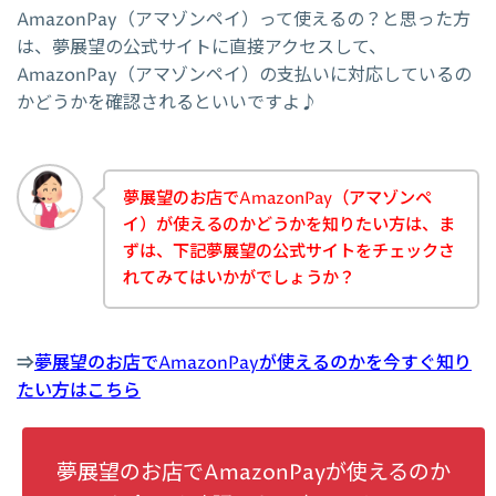
AmazonPay（アマゾンペイ）って使えるの？と思った方
は、夢展望の公式サイトに直接アクセスして、
AmazonPay（アマゾンペイ）の支払いに対応しているの
かどうかを確認されるといいですよ♪
夢展望のお店でAmazonPay（アマゾンペ
イ）が使えるのかどうかを知りたい方は、ま
ずは、下記夢展望の公式サイトをチェックさ
れてみてはいかがでしょうか？
⇒
夢展望のお店でAmazonPayが使えるのかを今すぐ知り
たい方はこちら
夢展望のお店でAmazonPayが使えるのか