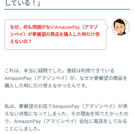
している！」
なぜ、何も問題がないAmazonPay（アマゾ
ンペイ）が夢展望の商品を購入した時だけ使
えないの？
これは、本当に疑問でした。普段は利用できている
AmazonPay（アマゾンペイ）が、なぜか夢展望の商品を
購入した時にだけ使えなかったんです。
私は、夢展望のお店でAmazonPay（アマゾンペイ）が使
えない状態になってしまった、その理由を知りたかったの
で、AmazonPay（アマゾンペイ）会社に電話をしてみる
ことにしました。