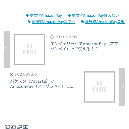
夢展望AmazonPay
夢展望AmazonPay使えない
夢展望AmazonPayエラー
夢展望AmazonPay失敗
2021.09.05
エンジェリーベでAmazonPay（アマ
ゾンペイ）って使えるの？
2021.09.05
バケスタ（Vacasta）で
AmazonPay（アマゾンペイ）っ...
関連記事