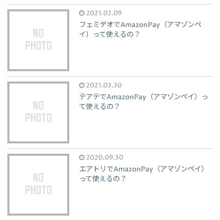
2021.02.09
フェミデオでAmazonPay（アマゾンペ
イ）って使えるの？
2021.03.30
テアテでAmazonPay（アマゾンペイ）っ
て使えるの？
2020.09.30
エアトリでAmazonPay（アマゾンペイ）
って使えるの？