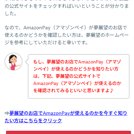
の公式サイトをチェックすればいいということが分かりま
した。
なので、AmazonPay（アマゾンペイ）が夢展望のお店で
使えるのかどうかを確認したい方は、夢展望のホームペー
ジを参考にしていただけると幸いです。
もし、夢展望のお店でAmazonPay（アマゾ
ンペイ）が使えるのかどうかを知りたい方
は、下記、夢展望の公式サイトで
AmazonPay（アマゾンペイ）が使えるのか
を確認されてみるといいと思いますよ♪
⇒
夢展望のお店でAmazonPayが使えるのかを今すぐ知り
たい方はこちらをクリック