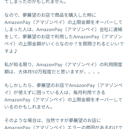
てしまったのかもしれません。
なので、夢展望のお店で商品を購入した時に
AmazonPay（アマゾンペイ）の上限金額をオーバーして
しまった人は、AmazonPay（アマゾンペイ）会社に連絡
をして、夢展望のお店で利用したAmazonPay（アマゾン
ペイ）の上限金額がいくらなのか？を質問されるといいで
すよ♪
私が知る限り、AmazonPay（アマゾンペイ）の利用限度
額は、大体月50万程度だと思いますが、、、。
もしかしたら、夢展望のお店でAmazonPay（アマゾンペ
イ）が使えずに困っている人は、毎月利用できる
AmazonPay（アマゾンペイ）の上限金額をオーバーして
いるのかもしれません。
そのような場合は、当然ですが夢展望のお店に
AmazonPay（アマゾンペイ）エラーの原因があるわけで