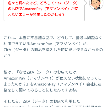
色々と調べたけど、どうしてZitA（ジータ）
のお店でAmazonPay（アマゾンペイ）が使
えないエラーが発生したのかしら？
これは、本当に不思議な話で、どうして、普段は問題なく
利用できているAmazonPay（アマゾンペイ）が、
ZitA（ジータ）の商品を購入した時にだけ使えなかったの
か？
私は、「なぜZitA（ジータ）のお店でだけ、
AmazonPay（アマゾンペイ）が使えない状態になってし
まったのか？」をAmazonPay（アマゾンペイ）会社に連
絡をして聞いてみることにしたんですよね。
そしたら、ZitA（ジータ）のお店で利用した