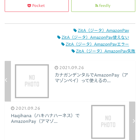
Pocket
feedly
ZitA（ジータ）AmazonPay
ZitA（ジータ）AmazonPay使えない
ZitA（ジータ）AmazonPayエラー
ZitA（ジータ）AmazonPay失敗
2021.09.26
カナガンデンタルでAmazonPay（ア
マゾンペイ）って使えるの...
2021.09.26
Haqihana（ハキハナハーネス）で
AmazonPay（アマゾ...