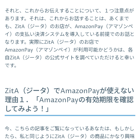
それと、これからお伝えすることについて、１つ注意点が
あります。それは、これからお話することは、あくまで
も、ZitA（ジータ）のお店が、AmazonPay（アマゾンペ
イ）の支払い決済システムを導入している前提でのお話と
なります。実際にZitA（ジータ）のお店で
AmazonPay（アマゾンペイ）が利用可能かどうかは、各
自ZitA（ジータ）の公式サイトを調べていただけると幸い
です。
ZitA（ジータ）でAmazonPayが使えない
理由１．「AmazonPayの有効期限を確認
してみよう！」
今、こちらの記事をご覧になっているあなたは、もしかし
たら、私と同じようにZitA（ジータ）の商品にかなり興味