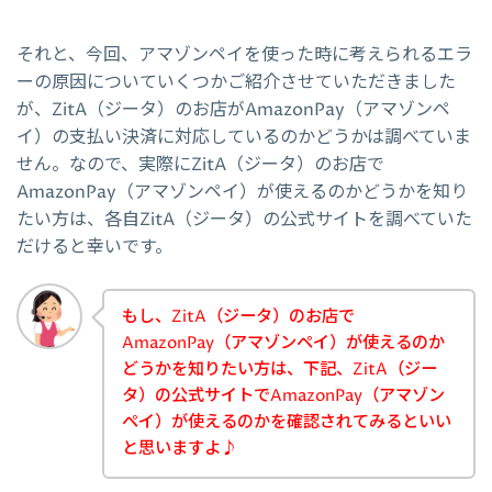
それと、今回、アマゾンペイを使った時に考えられるエラ
ーの原因についていくつかご紹介させていただきました
が、ZitA（ジータ）のお店がAmazonPay（アマゾンペ
イ）の支払い決済に対応しているのかどうかは調べていま
せん。なので、実際にZitA（ジータ）のお店で
AmazonPay（アマゾンペイ）が使えるのかどうかを知り
たい方は、各自ZitA（ジータ）の公式サイトを調べていた
だけると幸いです。
もし、ZitA（ジータ）のお店で
AmazonPay（アマゾンペイ）が使えるのか
どうかを知りたい方は、下記、ZitA（ジー
タ）の公式サイトでAmazonPay（アマゾン
ペイ）が使えるのかを確認されてみるといい
と思いますよ♪