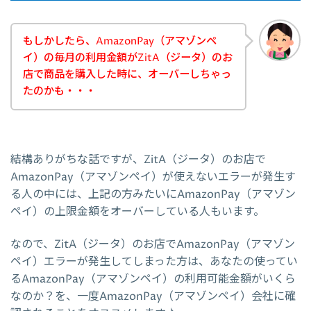
もしかしたら、AmazonPay（アマゾンペ
イ）の毎月の利用金額がZitA（ジータ）のお
店で商品を購入した時に、オーバーしちゃっ
たのかも・・・
結構ありがちな話ですが、ZitA（ジータ）のお店で
AmazonPay（アマゾンペイ）が使えないエラーが発生す
る人の中には、上記の方みたいにAmazonPay（アマゾン
ペイ）の上限金額をオーバーしている人もいます。
なので、ZitA（ジータ）のお店でAmazonPay（アマゾン
ペイ）エラーが発生してしまった方は、あなたの使ってい
るAmazonPay（アマゾンペイ）の利用可能金額がいくら
なのか？を、一度AmazonPay（アマゾンペイ）会社に確