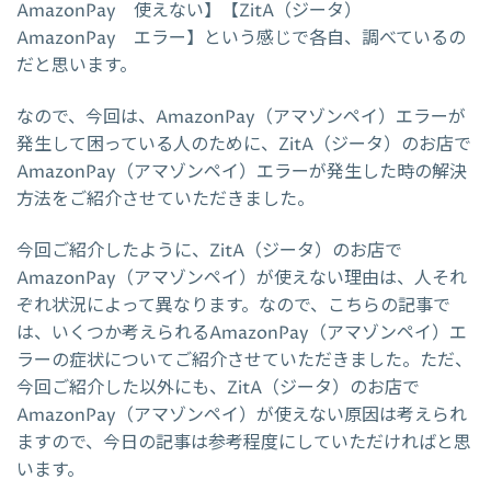
AmazonPay 使えない】【ZitA（ジータ）
AmazonPay エラー】という感じで各自、調べているの
だと思います。
なので、今回は、AmazonPay（アマゾンペイ）エラーが
発生して困っている人のために、ZitA（ジータ）のお店で
AmazonPay（アマゾンペイ）エラーが発生した時の解決
方法をご紹介させていただきました。
今回ご紹介したように、ZitA（ジータ）のお店で
AmazonPay（アマゾンペイ）が使えない理由は、人それ
ぞれ状況によって異なります。なので、こちらの記事で
は、いくつか考えられるAmazonPay（アマゾンペイ）エ
ラーの症状についてご紹介させていただきました。ただ、
今回ご紹介した以外にも、ZitA（ジータ）のお店で
AmazonPay（アマゾンペイ）が使えない原因は考えられ
ますので、今日の記事は参考程度にしていただければと思
います。