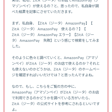
実は、私も、ZitA（ジータ）のお店でAmazonPay（ア
マゾンペイ）が使えるの？と、思ったので、私自身が調
べた結果を記事にさせていただきます。
まず、私自身、【ZitA（ジータ） AmazonPay】【
ZitA（ジータ） AmazonPay 使えるの？】【
ZitA（ジータ） AmazonPay エラー】【ZitA（ジー
タ） AmazonPay 失敗】という感じで検索をしてみま
した。
そのように色々と調べていくと、AmazonPay（アマゾ
ンペイ）がZitA（ジータ）のお店で使えるのか？それと
も使えないのかどうかは、ZitA（ジータ）のホームペー
ジを確認すればいいだけでは？と思ったんですよね。
なので、もし、こちらをご覧の方の中に、
AmazonPay（アマゾンペイ）がZitA（ジータ）のお店
で利用できるのかどうかを調べている方がいたら、
ZitA（ジータ）の公式サイトを参考にされるといいです
よ。