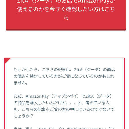
ZitA（ジータ）のお店でAmazonPayが
使えるのかを今すぐ確認したい方はこち
ら
もしかしたら、こちらの記事は、ZitA（ジータ）の商品
の購入を検討している方がご覧になっているのかもしれ
ません。
ただ、AmazonPay（アマゾンペイ）でZitA（ジータ）
の商品を購入したいんだけど、、、と、考えている人
も、こちらの記事をご覧の方の中にはいるのではないで
しょうか？