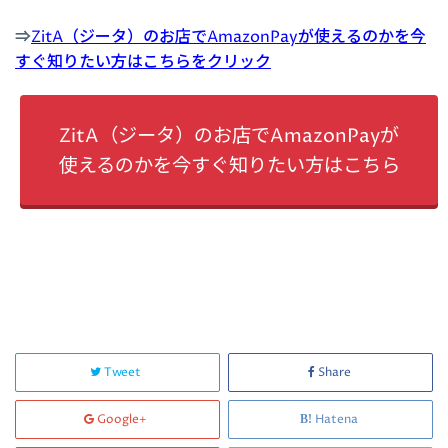
⇒
ZitA（ジータ）のお店でAmazonPayが使えるのかを今
すぐ知りたい方はこちらをクリック
ZitA（ジータ）のお店でAmazonPayが
使えるのかを今すぐ知りたい方はこちら
Tweet
Share
Google+
Hatena