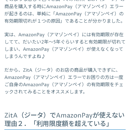
商品を購入する時にAmazonPay（アマゾンペイ）エラー
が起きるのは、単純に「AmazonPay（アマゾンペイ）の
有効期限切れが１つの原因」であることが分かりました。
実は、AmazonPay（アマゾンペイ）には有効期限が存在
してて、だいたい2年～5年ぐらいすると有効期限が切れて
しまい、AmazonPay（アマゾンペイ）が使えなくなって
しまうんですよね♪
だから、ZitA（ジータ）のお店の商品が購入できずに、
AmazonPay（アマゾンペイ）エラーでお困りの方は一度
ご自身のAmazonPay（アマゾンペイ）の有効期限をチェ
ックされてみることをオススメします。
ZitA（ジータ）でAmazonPayが使えない
理由２．「利用限度額を超えている」