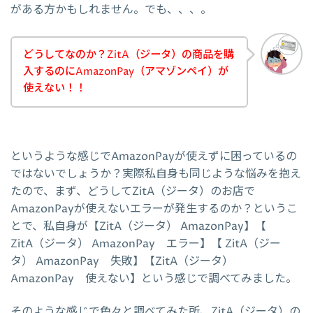
がある方かもしれません。でも、、、。
どうしてなのか？ZitA（ジータ）の商品を購
入するのにAmazonPay（アマゾンペイ）が
使えない！！
というような感じでAmazonPayが使えずに困っているの
ではないでしょうか？実際私自身も同じような悩みを抱え
たので、まず、どうしてZitA（ジータ）のお店で
AmazonPayが使えないエラーが発生するのか？というこ
とで、私自身が【ZitA（ジータ） AmazonPay】【
ZitA（ジータ） AmazonPay エラー】【 ZitA（ジー
タ） AmazonPay 失敗】【ZitA（ジータ）
AmazonPay 使えない】という感じで調べてみました。
そのような感じで色々と調べてみた所、ZitA（ジータ）の