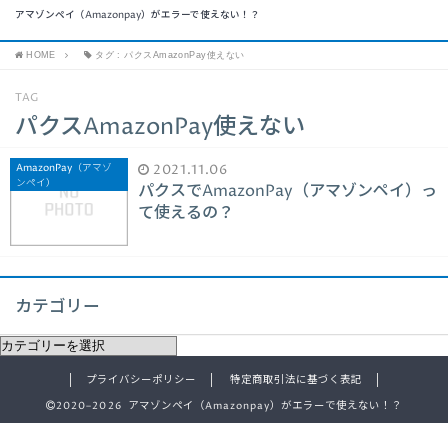
アマゾンペイ（Amazonpay）がエラーで使えない！？
HOME
タグ : パクスAmazonPay使えない
TAG
パクスAmazonPay使えない
AmazonPay（アマゾ
2021.11.06
ンペイ）
パクスでAmazonPay（アマゾンペイ）っ
て使えるの？
カテゴリー
プライバシーポリシー
特定商取引法に基づく表記
2020–2026 アマゾンペイ（Amazonpay）がエラーで使えない！？