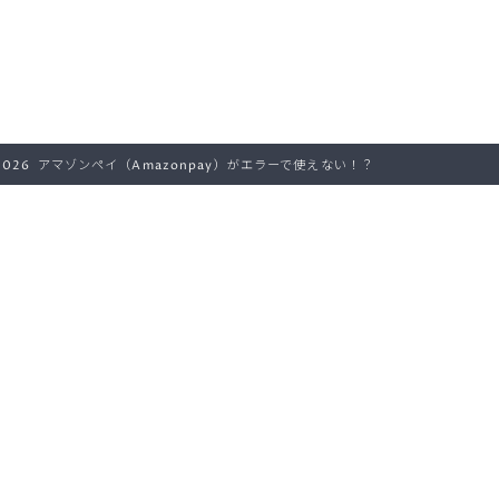
–2026 アマゾンペイ（Amazonpay）がエラーで使えない！？