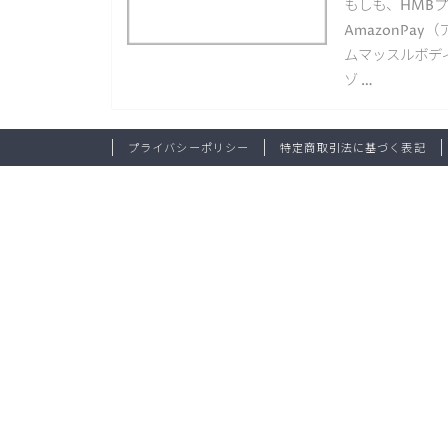
もしも、HMB
AmazonPa
ムマッスルボディ
ゾ …
プライバシーポリシー
特定商取引法に基づく表記