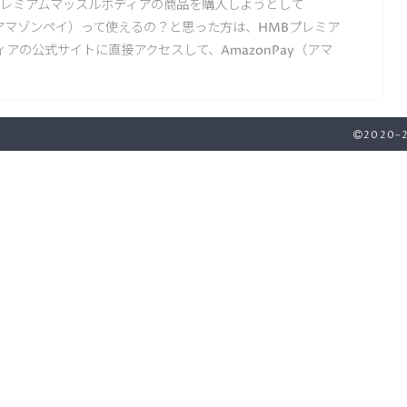
プレミアムマッスルボディアの商品を購入しようとして
y（アマゾンペイ）って使えるの？と思った方は、HMBプレミア
アの公式サイトに直接アクセスして、AmazonPay（アマ
2020