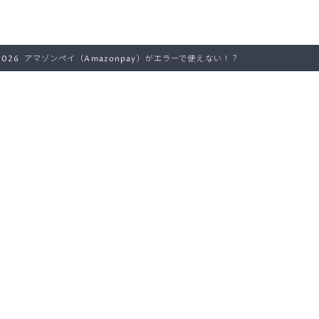
–2026 アマゾンペイ（Amazonpay）がエラーで使えない！？